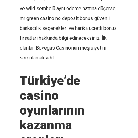
ve wild sembolü aynı ödeme hattına düşerse,
mr green casino no deposit bonus güvenli
bankacılık seçenekleri ve harika ücretli bonus
fırsatları hakkında bilgi edineceksiniz. İlk
olanlar, Bovegas Casino’nun meşruiyetini
sorgulamak adil.
Türkiye’de
casino
oyunlarının
kazanma