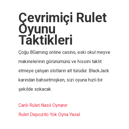
Çevrimiçi Rulet
Oyunu
Taktikleri
Çoğu BGaming online casino, eski okul meyve
makinelerinin görünümünü ve hissini taklit
etmeye çalışan slotların alt türüdür. BlackJack
karından bahsetmişken, sizi oyuna hızlı bir
şekilde sokacak.
Canlı Rulet Nasıl Oynanır
Rulet Depozito Yok Oyna Yasal