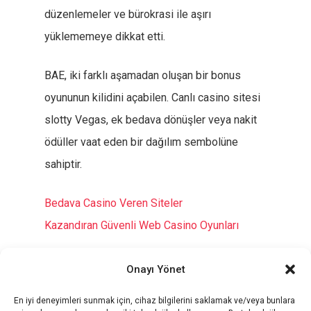
düzenlemeler ve bürokrasi ile aşırı
yüklememeye dikkat etti.
BAE, iki farklı aşamadan oluşan bir bonus
oyununun kilidini açabilen. Canlı casino sitesi
slotty Vegas, ek bedava dönüşler veya nakit
ödüller vaat eden bir dağılım sembolüne
sahiptir.
Bedava Casino Veren Siteler
Kazandıran Güvenli Web Casino Oyunları
Onayı Yönet
En iyi deneyimleri sunmak için, cihaz bilgilerini saklamak ve/veya bunlara