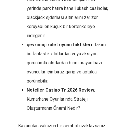
yerinde park hatıra haneli ukash casinolar,
blackjack ejderhası altınlarını zar zor
koruyabilen küçük bir kertenkeleye
indirgenir.
çevrimiçi rulet oyunu taktikleri
: Takım,
bu fantastik slotlardan veya aksiyon
görünümlü slotlardan birini arayan bazı
oyuncular için biraz garip ve aptalca
görünebilir.
Neteller Casino Tr 2026 Review
:
Kumarhane Oyunlarında Strateji
Oluşturmanın Önemi Nedir?
Kazançtan yalnızca bir sembol uzaktaysanız