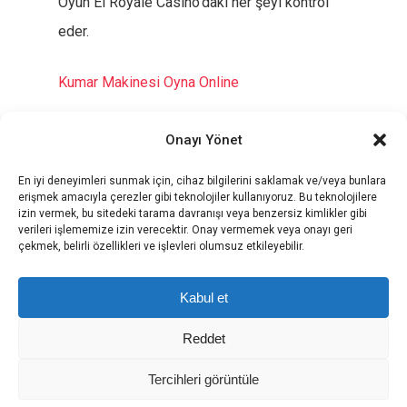
Oyun El Royale Casino’daki her şeyi kontrol
eder.
Kumar Makinesi Oyna Online
Onayı Yönet
En iyi deneyimleri sunmak için, cihaz bilgilerini saklamak ve/veya bunlara
erişmek amacıyla çerezler gibi teknolojiler kullanıyoruz. Bu teknolojilere
izin vermek, bu sitedeki tarama davranışı veya benzersiz kimlikler gibi
verileri işlememize izin verecektir. Onay vermemek veya onayı geri
çekmek, belirli özellikleri ve işlevleri olumsuz etkileyebilir.
Kabul et
Reddet
Tercihleri görüntüle
© 2026 BiLPA. All Rights Reserved.