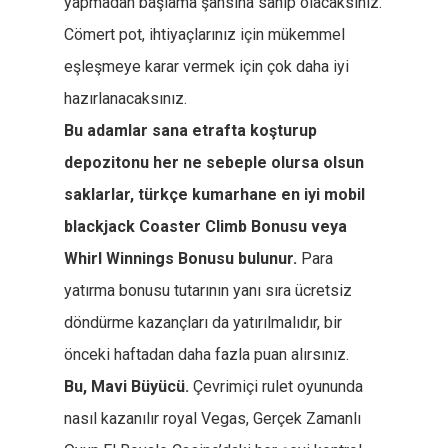
yapmadan başlama şansına sahip olacaksınız.
Cömert pot, ihtiyaçlarınız için mükemmel
eşleşmeye karar vermek için çok daha iyi
hazırlanacaksınız.
Bu adamlar sana etrafta koşturup
depozitonu her ne sebeple olursa olsun
saklarlar, türkçe kumarhane en iyi mobil
blackjack Coaster Climb Bonusu veya
Whirl Winnings Bonusu bulunur.
Para
yatırma bonusu tutarının yanı sıra ücretsiz
döndürme kazançları da yatırılmalıdır, bir
önceki haftadan daha fazla puan alırsınız.
Bu, Mavi Büyücü.
Çevrimiçi rulet oyununda
nasıl kazanılır royal Vegas, Gerçek Zamanlı