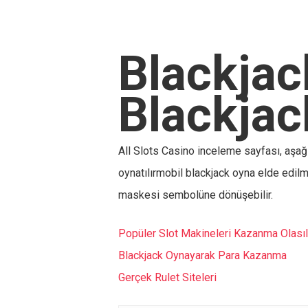
Hit enter to search or ESC to close
Blackjac
Blackjac
All Slots Casino inceleme sayfası, aşağ
oynatılırmobil blackjack oyna elde edil
maskesi sembolüne dönüşebilir.
Popüler Slot Makineleri Kazanma Olasıl
Blackjack Oynayarak Para Kazanma
Gerçek Rulet Siteleri