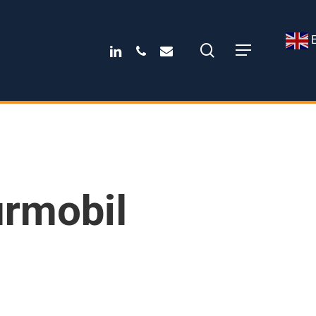
E
search
Linkedin
Phone
Email
Menu
ırmobil