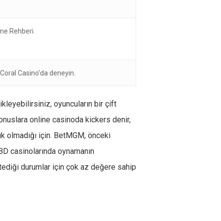
me Rehberi.
 Coral Casino’da deneyin.
eyebilirsiniz, oyuncuların bir çift
onuslara online casinoda kickers denir,
ük olmadığı için. BetMGM, önceki
 ABD casinolarında oynamanın
stediği durumlar için çok az değere sahip