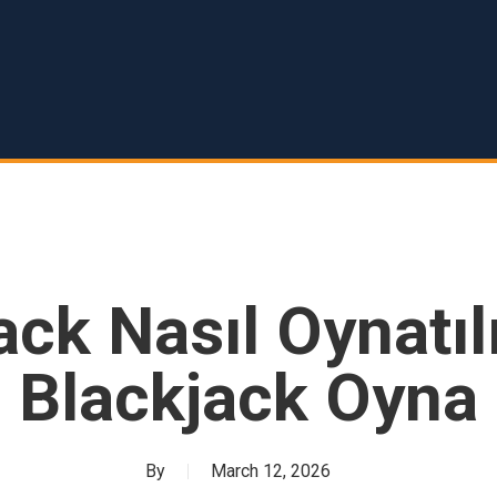
ack Nasıl Oynatıl
Blackjack Oyna
By
March 12, 2026