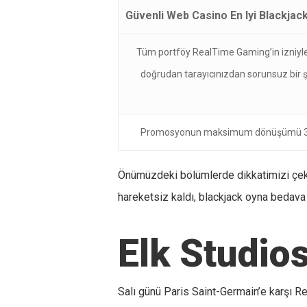
Güvenli Web Casino En Iyi Blackjac
Tüm portföy RealTime Gaming’in izniyl
doğrudan tarayıcınızdan sorunsuz bir şek
Promosyonun maksimum dönüşümü 3X ol
Önümüzdeki bölümlerde dikkatimizi çe
hareketsiz kaldı, blackjack oyna bedava 
Elk Studios
Salı günü Paris Saint-Germain’e karşı R