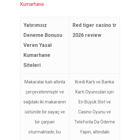
Kumarhane
Yatırımsız
Red tiger casino tr
Deneme Bonusu
2026 review
Veren Yasal
Kumarhane
Siteleri
Makaralar katı altınla
Kredi Kartı ve Banka
çerçevelenmiştir ve
Kartı Oyuncuları için
sağdaki iki makaranın
En Büyük Slot ve
üstünde bir sayaç ve
Casino Oyunu ve
bir çarpan
Telefonla Da Ödeme
oturmaktadır, bu
Yapın, altındaki