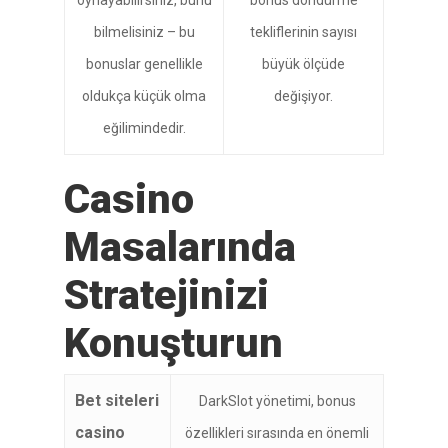
bilmelisiniz – bu
tekliflerinin sayısı
bonuslar genellikle
büyük ölçüde
oldukça küçük olma
değişiyor.
eğilimindedir.
Casino
Masalarında
Stratejinizi
Konuşturun
Bet siteleri
DarkSlot yönetimi, bonus
casino
özellikleri sırasında en önemli