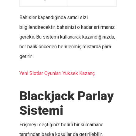
Bahisler kapandığında satıcı sizi
bilgilendirecektir, bahsinizi o kadar artırmanız
gerekir. Bu sistemi kullanarak kazandığınızda,
her balık önceden belirlenmiş miktarda para
getirir.
Yeni Slotlar Oyunları Yüksek Kazanç
Blackjack Parlay
Sistemi
Erişmeyi seçtiğiniz belirli bir kumarhane
tarafından başka koşullar da getirilebilir,