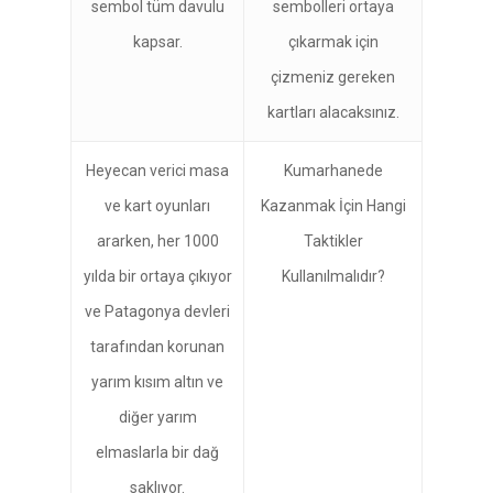
sembol tüm davulu
sembolleri ortaya
kapsar.
çıkarmak için
çizmeniz gereken
kartları alacaksınız.
Heyecan verici masa
Kumarhanede
ve kart oyunları
Kazanmak İçin Hangi
ararken, her 1000
Taktikler
yılda bir ortaya çıkıyor
Kullanılmalıdır?
ve Patagonya devleri
tarafından korunan
yarım kısım altın ve
diğer yarım
elmaslarla bir dağ
saklıyor.