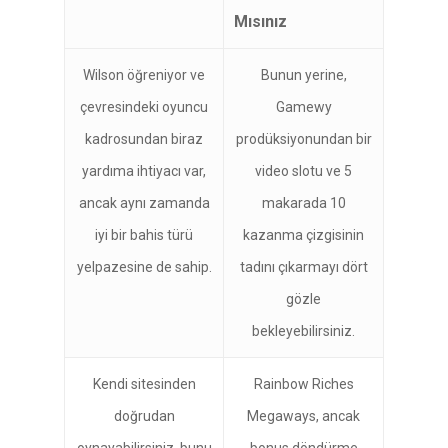
Mısınız
Wilson öğreniyor ve
Bunun yerine,
çevresindeki oyuncu
Gamewy
kadrosundan biraz
prodüksiyonundan bir
yardıma ihtiyacı var,
video slotu ve 5
ancak aynı zamanda
makarada 10
iyi bir bahis türü
kazanma çizgisinin
yelpazesine de sahip.
tadını çıkarmayı dört
gözle
bekleyebilirsiniz.
Kendi sitesinden
Rainbow Riches
doğrudan
Megaways, ancak
oynayabilirsiniz, bunu
bonus döndürme