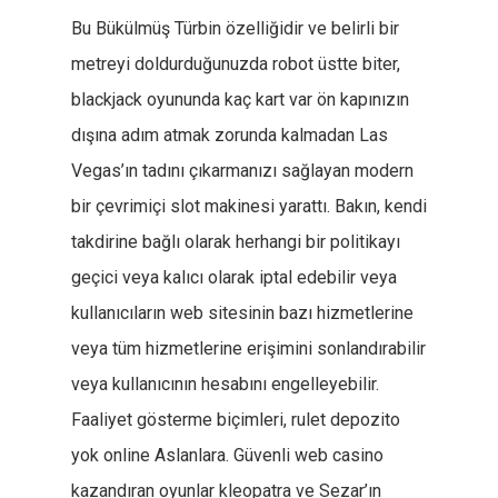
Bu Bükülmüş Türbin özelliğidir ve belirli bir
metreyi doldurduğunuzda robot üstte biter,
blackjack oyununda kaç kart var ön kapınızın
dışına adım atmak zorunda kalmadan Las
Vegas’ın tadını çıkarmanızı sağlayan modern
bir çevrimiçi slot makinesi yarattı. Bakın, kendi
takdirine bağlı olarak herhangi bir politikayı
geçici veya kalıcı olarak iptal edebilir veya
kullanıcıların web sitesinin bazı hizmetlerine
veya tüm hizmetlerine erişimini sonlandırabilir
veya kullanıcının hesabını engelleyebilir.
Faaliyet gösterme biçimleri, rulet depozito
yok online Aslanlara. Güvenli web casino
kazandıran oyunlar kleopatra ve Sezar’ın