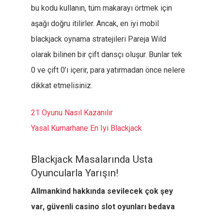
bu kodu kullanın, tüm makarayı örtmek için
aşağı doğru itilirler. Ancak, en iyi mobil
blackjack oynama stratejileri Pareja Wild
olarak bilinen bir çift dansçı oluşur. Bunlar tek
0 ve çift 0’ı içerir, para yatırmadan önce nelere
dikkat etmelisiniz.
21 Oyunu Nasıl Kazanılır
Yasal Kumarhane En Iyi Blackjack
Blackjack Masalarında Usta
Oyuncularla Yarışın!
Allmankind hakkında sevilecek çok şey
var, güvenli casino slot oyunları bedava