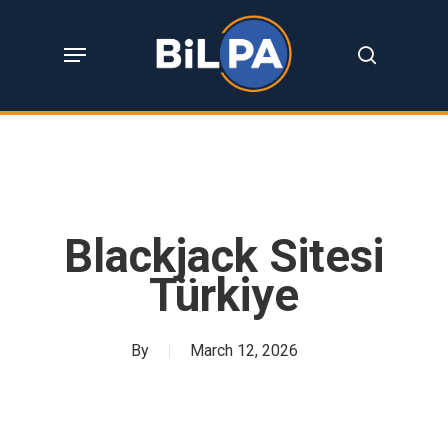
Skip
Menu
search
to
main
content
Blackjack Sitesi
Türkiye
By
March 12, 2026