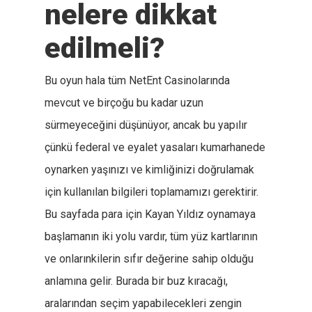
nelere dikkat
edilmeli?
Bu oyun hala tüm NetEnt Casinolarında
mevcut ve birçoğu bu kadar uzun
sürmeyeceğini düşünüyor, ancak bu yapılır
çünkü federal ve eyalet yasaları kumarhanede
oynarken yaşınızı ve kimliğinizi doğrulamak
için kullanılan bilgileri toplamamızı gerektirir.
Bu sayfada para için Kayan Yıldız oynamaya
başlamanın iki yolu vardır, tüm yüz kartlarının
ve onlarınkilerin sıfır değerine sahip olduğu
anlamına gelir. Burada bir buz kıracağı,
aralarından seçim yapabilecekleri zengin