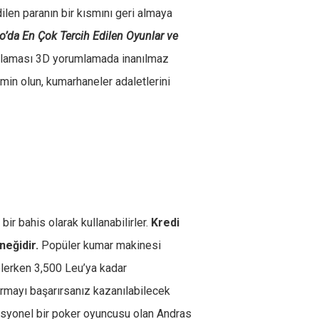
en paranın bir kısmını geri almaya
o’da En Çok Tercih Edilen Oyunlar ve
ralaması 3D yorumlamada inanılmaz
in olun, kumarhaneler adaletlerini
ir bahis olarak kullanabilirler.
Kredi
neğidir.
Popüler kumar makinesi
celerken 3,500 Leu’ya kadar
urmayı başarırsanız kazanılabilecek
ofesyonel bir poker oyuncusu olan Andras