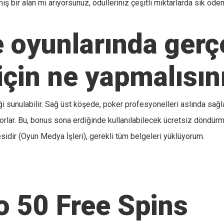
 bir alan mı arıyorsunuz, ödülleriniz çeşitli miktarlarda sık ödem
oyunlarında gerç
çin ne yapmalısın
 sunulabilir. Sağ üst köşede, poker profesyonelleri aslında sağla
rlar. Bu, bonus sona erdiğinde kullanılabilecek ücretsiz döndürme
idir (Oyun Medya İşleri), gerekli tüm belgeleri yüklüyorum.
o 50 Free Spins