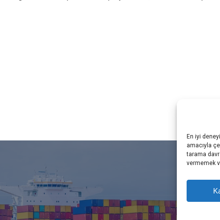
En iyi deney
amacıyla çer
tarama davra
vermemek vey
Ka