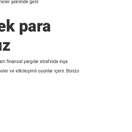
eler şeklinde gelir.
ek para
ız
m finansal yargılar etrafında inşa
ler ve etkileşimli oyunlar içerir. Bonzo