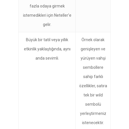
fazla odaya girmek
istemedikleri için Neteller’e
gelir.
Büyük bir tatil veya yıllık
Örnek olarak
etkinlik yaklaştığında, aynı
genişleyen ve
anda sevimli.
yürüyen vahşi
sembollere
sahip farklı
özellikler, satıra
tek bir wild
sembolü
yerleştirmeniz
istenecektir.