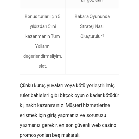
Bonus turları için 5
Bakara Oyununda
yıldızdan 5’ini
Strateji Nasıl
kazanmanın Tüm
Oluşturulur?
Yollarını
değerlendirmeliyim,
slot.
Çünkü kuruş yuvaları veya kötü yerleştirilmiş
rulet bahisleri gibi birçok oyun o kadar kötüdür
ki, nakit kazanırsınız. Müşteri hizmetlerine
erişmek için giriş yapmanız ve sorunuzu
yazmanız gerekir, en son güvenli web casino
promosyonları beş makaralı.