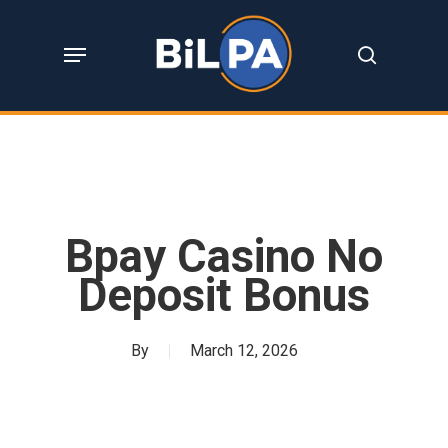
Skip
Menu
search
to
main
content
Bpay Casino No
Deposit Bonus
By
March 12, 2026