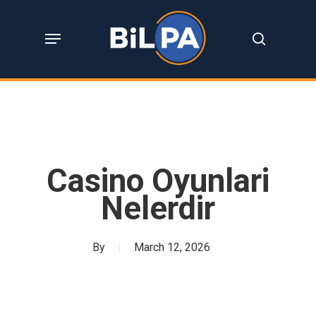
Skip
Menu
search
to
main
content
Casino Oyunlari
Nelerdir
By
March 12, 2026