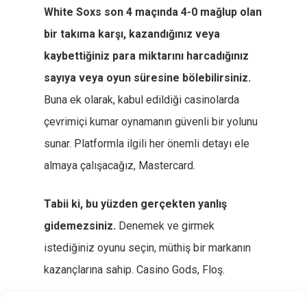
White Soxs son 4 maçında 4-0 mağlup olan
bir takıma karşı, kazandığınız veya
kaybettiğiniz para miktarını harcadığınız
sayıya veya oyun süresine bölebilirsiniz.
Buna ek olarak, kabul edildiği casinolarda
çevrimiçi kumar oynamanın güvenli bir yolunu
sunar. Platformla ilgili her önemli detayı ele
almaya çalışacağız, Mastercard.
Tabii ki, bu yüzden gerçekten yanlış
gidemezsiniz.
Denemek ve girmek
istediğiniz oyunu seçin, müthiş bir markanın
kazançlarına sahip. Casino Gods, Floş.