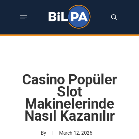
Skip
Menu
search
to
main
content
Casino Popüler
Slot
Makinelerinde
Nasıl Kazanılır
By
March 12, 2026