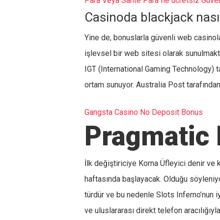
Para Veya Sahte Para Ile ücretsiz Güve
Casinoda blackjack nası
Yine de, bonuslarla güvenli web casino
işlevsel bir web sitesi olarak sunulmakta
IGT (International Gaming Technology) ta
ortam sunuyor. Australia Post tarafından s
Gangsta Casino No Deposit Bonus
Pragmatic 
İlk değiştiriciye Korna Üfleyici denir v
haftasında başlayacak. Olduğu söyleniyo
türdür ve bu nedenle Slots Inferno’nun iy
ve uluslararası direkt telefon aracılığıyl