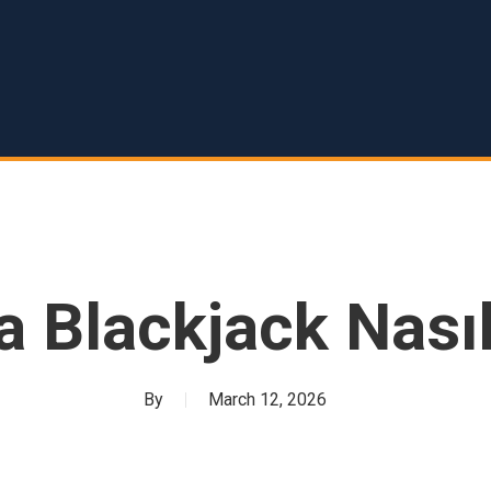
 Blackjack Nası
By
March 12, 2026