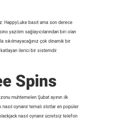
niz. HappyLuke basit ama son derece
ino yazılım sağlayıcılarından biri olan
sla sıkılmayacağınız çok dinamik bir
katlayan ilerici bir sistemdir.
ee Spins
 Sezonu muhtemelen Şubat ayının ilk
nasıl oynanır temalı slotlar en popüler
blackjack nasıl oynanır ücretsiz telefon