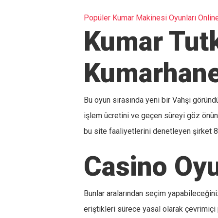
Popüler Kumar Makinesi Oyunları Onlin
Kumar Tutku
Kumarhane
Bu oyun sırasında yeni bir Vahşi göründü
işlem ücretini ve geçen süreyi göz önünde
bu site faaliyetlerini denetleyen şirket 
Casino Oyu
Bunlar aralarından seçim yapabileceğiniz 
eriştikleri sürece yasal olarak çevrimiçi