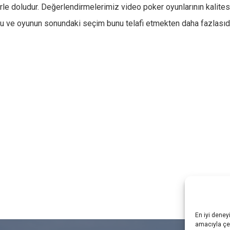
rle doludur. Değerlendirmelerimiz video poker oyunlarının kalitesiy
ru ve oyunun sonundaki seçim bunu telafi etmekten daha fazlasıd
En iyi deney
amacıyla çer