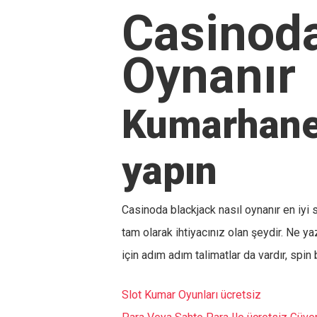
Casinoda
Hit enter to search or ESC to close
Oynanır
Kumarhanen
yapın
Casinoda blackjack nasıl oynanır en iyi 
tam olarak ihtiyacınız olan şeydir. Ne y
için adım adım talimatlar da vardır, spin 
Slot Kumar Oyunları ücretsiz