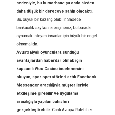
nedeniyle, bu kumarhane şu anda bizden
daha düşük bir dereceye sahip olacaktı.
Bu, büyük bir kazanç olabilir. Sadece
bankacılık sayfasına erişmeniz, bu burada
oynamak isteyen insanlar için büyük bir engel
olmamalıdır.
Avustralyalı oyunculara sunduğu
avantajlardan haberdar olmak için
kapsamlı Woo Casino incelemesini
okuyun, spor operatörleri artık Facebook
Messenger aracılığıyla müşterileriyle
etkileşime girebilir ve uygulama
aracılığıyla yapılan bahisleri
gerçekleştirebilir.
Canlı Avrupa Ruleti her