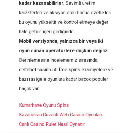
kadar kazanabilirler.
Sevimli üretim
karakterleri ve aksiyon dolu bonus özellikleri
bu oyunu yükseltir ve kontrol etmeye değer
hale getirir, içeri girdiğinde.
Mobil versiyonda, yalnızca bir veya iki
oyun sunan operatörlere düşkün değiliz.
Derinlemesine incelememiz sırasında,
celtebet casino 50 free spins ikramiyelere ve
bazı rastgele oyunlara kadar birçok popüler
başlık var.
Kumarhane Oyunu Spins
Kazandıran Güvenli Web Casino Oyunları
Canlı Casino Rulet Nasıl Oynanır