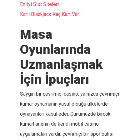
En Iyi Slot Siteleri
Karlı Blackjack Kaç Kart Var
Masa
Oyunlarında
Uzmanlaşmak
İçin İpuçları
Saygın bir çevrimiçi casino, yalnızca çevrimiçi
kumar oynamanın yasal olduğu ülkelerde
oynayanları kabul eder. Günümüzde birçok
kumarhanenin de kendi mobil casino
uygulamaları vardır, çevrimiçi bir spor bahsi