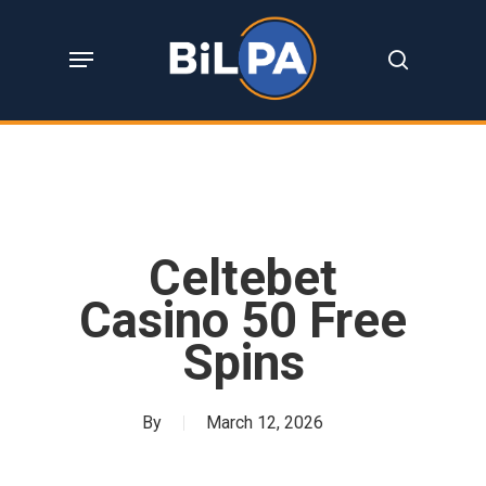
Skip
Menu
search
to
main
content
Celtebet
Casino 50 Free
Spins
By
March 12, 2026