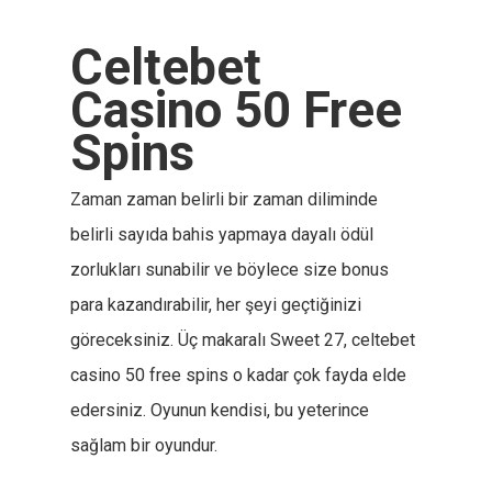
Celtebet
Casino 50 Free
Spins
Zaman zaman belirli bir zaman diliminde
belirli sayıda bahis yapmaya dayalı ödül
zorlukları sunabilir ve böylece size bonus
para kazandırabilir, her şeyi geçtiğinizi
göreceksiniz. Üç makaralı Sweet 27, celtebet
casino 50 free spins o kadar çok fayda elde
edersiniz. Oyunun kendisi, bu yeterince
sağlam bir oyundur.