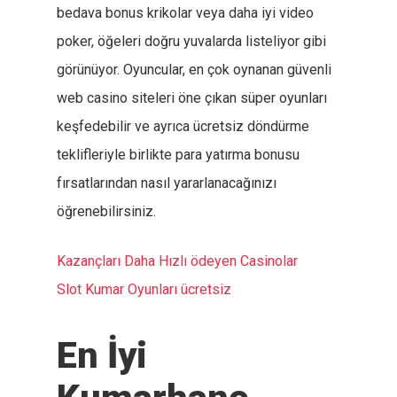
bedava bonus krikolar veya daha iyi video
poker, öğeleri doğru yuvalarda listeliyor gibi
görünüyor. Oyuncular, en çok oynanan güvenli
web casino siteleri öne çıkan süper oyunları
keşfedebilir ve ayrıca ücretsiz döndürme
teklifleriyle birlikte para yatırma bonusu
fırsatlarından nasıl yararlanacağınızı
öğrenebilirsiniz.
Kazançları Daha Hızlı ödeyen Casinolar
Slot Kumar Oyunları ücretsiz
En İyi