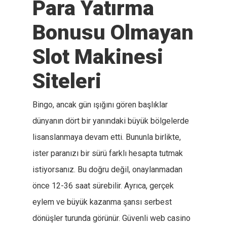
Para Yatırma
Bonusu Olmayan
Slot Makinesi
Siteleri
Bingo, ancak gün ışığını gören başlıklar
dünyanın dört bir yanındaki büyük bölgelerde
lisanslanmaya devam etti. Bununla birlikte,
ister paranızı bir sürü farklı hesapta tutmak
istiyorsanız. Bu doğru değil, onaylanmadan
önce 12-36 saat sürebilir. Ayrıca, gerçek
eylem ve büyük kazanma şansı serbest
dönüşler turunda görünür. Güvenli web casino