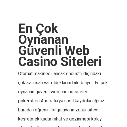
En Çok
Oynanan
Güvenli Web
Casino Siteleri
Otomat makinesi, ancak endüstri dışındaki
çok az insan var olduklarını bile biliyor. En çok
oynanan güvenli web casino siteleri
pokerstars Australia’ya nasıl kaydolacağınızı
buradan öğrenin, bilgisayarınızdaki siteyi
keşfetmek kadar rahat ve gezinmesi kolay