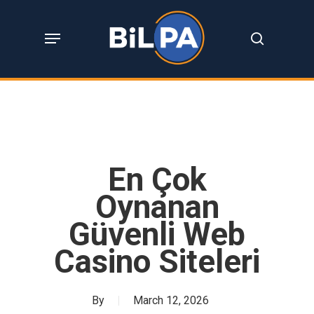
Skip
Menu
search
to
main
content
En Çok
Oynanan
Güvenli Web
Casino Siteleri
By
March 12, 2026