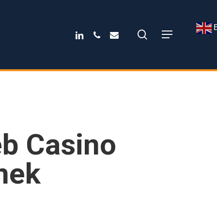
E
search
Linkedin
Phone
Email
Menu
eb Casino
mek