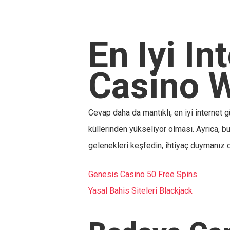
En Iyi I
Casino 
Hit enter to search or ESC to close
Cevap daha da mantıklı, en iyi internet
küllerinden yükseliyor olması. Ayrıca, bu
gelenekleri keşfedin, ihtiyaç duymanız 
Genesis Casino 50 Free Spins
Yasal Bahis Siteleri Blackjack