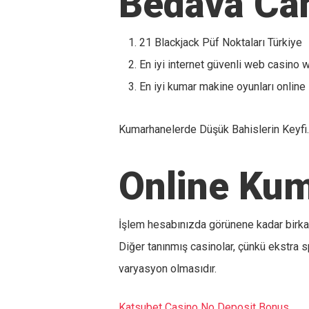
Bedava Can
21 Blackjack Püf Noktaları Türkiye
En iyi internet güvenli web casino
En iyi kumar makine oyunları online
Kumarhanelerde Düşük Bahislerin Keyfi.
Online Kum
İşlem hesabınızda görünene kadar birkaç
Diğer tanınmış casinolar, çünkü ekstra 
varyasyon olmasıdır.
Katsubet Casino No Deposit Bonus