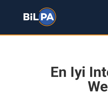
Skip
to
main
content
En Iyi I
We