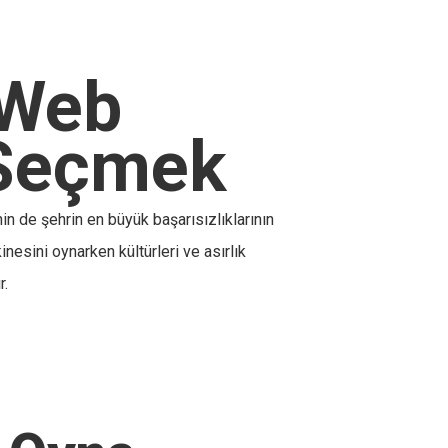
 Web
 Seçmek
n de şehrin en büyük başarısızlıklarının
inesini oynarken kültürleri ve asırlık
r.