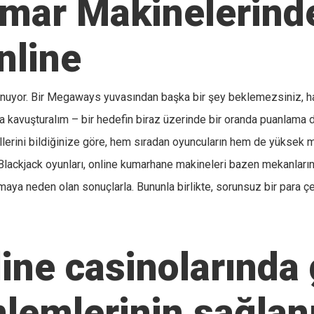
mar Makinelerinde
nline
uyor. Bir Megaways yuvasından başka bir şey beklemezsiniz, hari
 kavuşturalım – bir hedefin biraz üzerinde bir oranda puanlama di
ellerini bildiğinize göre, hem sıradan oyuncuların hem de yüksek 
Blackjack oyunları, online kumarhane makineleri bazen mekanların 
aya neden olan sonuçlarla. Bununla birlikte, sorunsuz bir para çe
ine casinolarında
nlemlerinin sağla