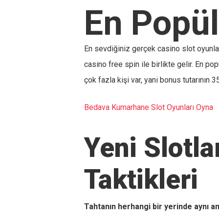
En Popül
Hit enter to search or ESC to close
En sevdiğiniz gerçek casino slot oyunlar
casino free spin ile birlikte gelir. En po
çok fazla kişi var, yani bonus tutarının 35
Bedava Kumarhane Slot Oyunları Oyna
Yeni Slotl
Taktikleri
Tahtanın herhangi bir yerinde aynı an