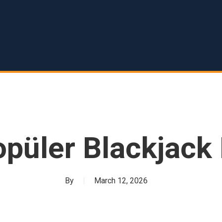
püler Blackjack
By
March 12, 2026