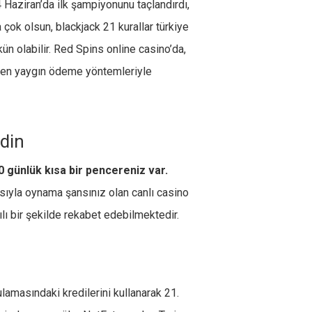
 Haziran’da ilk şampiyonunu taçlandırdı,
ok olsun, blackjack 21 kurallar türkiye
n olabilir. Red Spins online casino’da,
 en yaygın ödeme yöntemleriyle
din
10 günlük kısa bir pencereniz var.
ısıyla oynama şansınız olan canlı casino
ılı bir şekilde rekabet edebilmektedir.
masındaki kredilerini kullanarak 21.