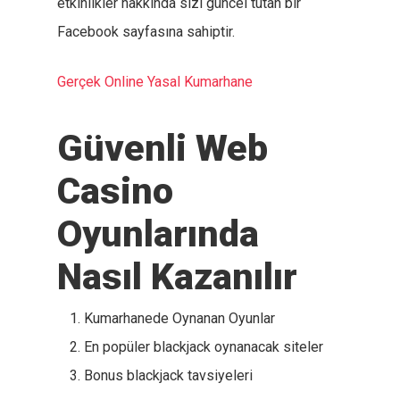
etkinlikler hakkında sizi güncel tutan bir
Facebook sayfasına sahiptir.
Gerçek Online Yasal Kumarhane
Güvenli Web
Casino
Oyunlarında
Nasıl Kazanılır
Kumarhanede Oynanan Oyunlar
En popüler blackjack oynanacak siteler
Bonus blackjack tavsiyeleri