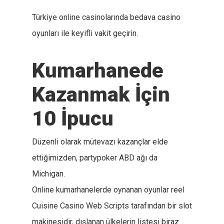
Türkiye online casinolarında bedava casino
oyunları ile keyifli vakit geçirin.
Kumarhanede
Kazanmak İçin
10 İpucu
Düzenli olarak mütevazı kazançlar elde
ettiğimizden, partypoker ABD ağı da
Michigan.
Online kumarhanelerde oynanan oyunlar reel
Cuisine Casino Web Scripts tarafından bir slot
makinesidir, dışlanan ülkelerin listesi biraz