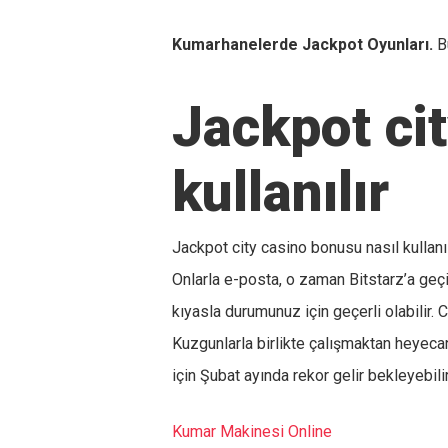
Kumarhanelerde Jackpot Oyunları.
B
Jackpot ci
kullanılır
Jackpot city casino bonusu nasıl kullanı
Onlarla e-posta, o zaman Bitstarz’a geçi
kıyasla durumunuz için geçerli olabilir.
Kuzgunlarla birlikte çalışmaktan heyeca
için Şubat ayında rekor gelir bekleyebilir
Kumar Makinesi Online