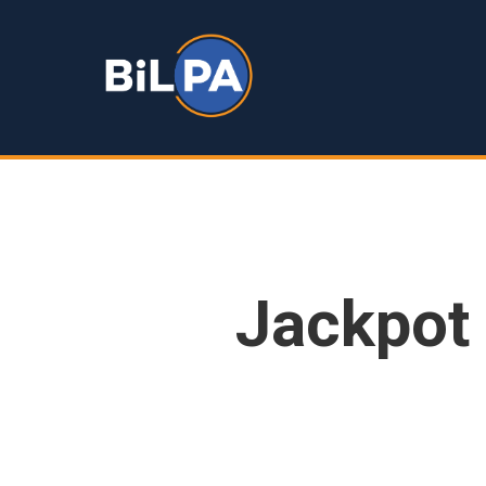
Skip
to
main
content
Jackpot 