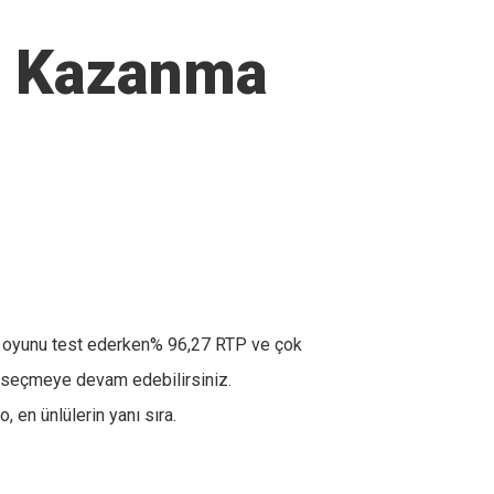
de Kazanma
eni oyunu test ederken% 96,27 RTP ve çok
yi seçmeye devam edebilirsiniz.
 en ünlülerin yanı sıra.