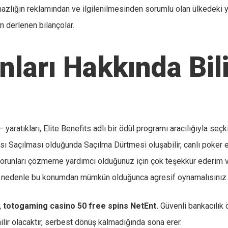
zlığın reklamından ve ilgilenilmesinden sorumlu olan ülkedeki yere
n derlenen bilançolar.
ları Hakkında Bil
– yaratıkları, Elite Benefits adlı bir ödül programı aracılığıyla seçk
ı Saçılması olduğunda Saçılma Dürtmesi oluşabilir, canlı poker et
m sorunları çözmeme yardımcı olduğunuz için çok teşekkür ederim 
, bu nedenle bu konumdan mümkün olduğunca agresif oynamalısınız.
 totogaming casino 50 free spins NetEnt.
Güvenli bankacılık 
ilir olacaktır, serbest dönüş kalmadığında sona erer.