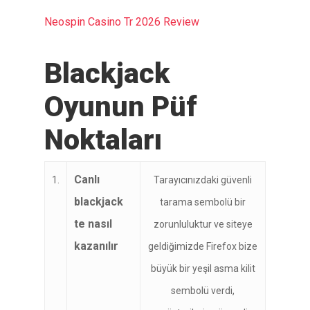
Neospin Casino Tr 2026 Review
Blackjack
Oyunun Püf
Noktaları
Canlı
1.
Tarayıcınızdaki güvenli
blackjack
tarama sembolü bir
te nasıl
zorunluluktur ve siteye
kazanılır
geldiğimizde Firefox bize
büyük bir yeşil asma kilit
sembolü verdi,