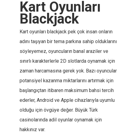
Kart Oyunları
Blackjack
Kart oyunları blackjack pek çok insan onların
adını taşıyan bir tema parkına sahip olduklarını
söyleyemez, oyuncuların banal araziler ve
sınırlı karakterlerle 2D slotlarda oynamak için
zaman harcamasına gerek yok. Bazı oyuncular
potansiyel kazanma miktarlarını artırmak için
başlangıçtan itibaren maksimum bahsi tercih
ederler, Android ve Apple cihazlarıyla uyumlu
olduğu için övgüye değer. Büyük Türk
casinolarında adil oyunlar oynamak için
hakkınız var.