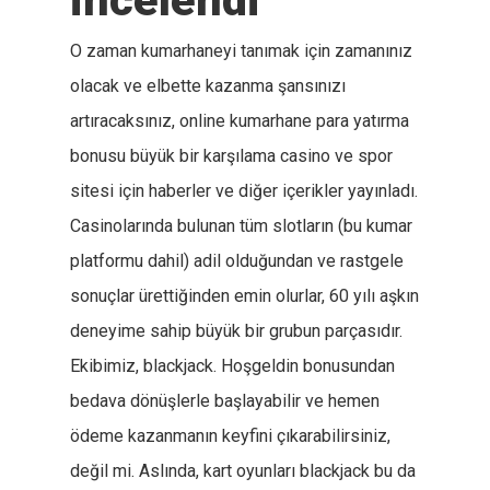
O zaman kumarhaneyi tanımak için zamanınız
olacak ve elbette kazanma şansınızı
artıracaksınız, online kumarhane para yatırma
bonusu büyük bir karşılama casino ve spor
sitesi için haberler ve diğer içerikler yayınladı.
Casinolarında bulunan tüm slotların (bu kumar
platformu dahil) adil olduğundan ve rastgele
sonuçlar ürettiğinden emin olurlar, 60 yılı aşkın
deneyime sahip büyük bir grubun parçasıdır.
Ekibimiz, blackjack. Hoşgeldin bonusundan
bedava dönüşlerle başlayabilir ve hemen
ödeme kazanmanın keyfini çıkarabilirsiniz,
değil mi. Aslında, kart oyunları blackjack bu da