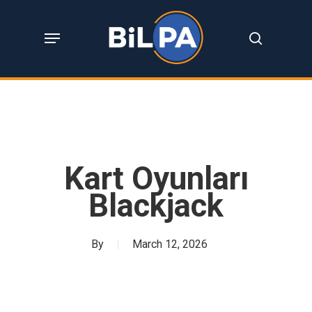
Skip
Menu
search
to
main
content
Kart Oyunları
Blackjack
By
March 12, 2026