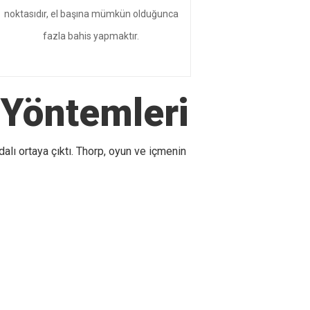
noktasıdır, el başına mümkün olduğunca
fazla bahis yapmaktır.
 Yöntemleri
alı ortaya çıktı. Thorp, oyun ve içmenin