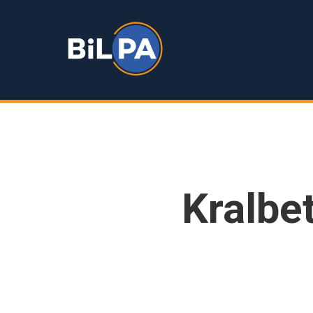
Skip
to
main
content
Kralbe