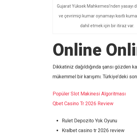
Gujarat Yüksek Mahkemesi’nden yasayı d
ve çevrimiçi kumar oynamayı kısıtlı kumar
dahil etmek için bir itiraz var.
Online Onl
Dikkatiniz dağıldığında şansı gözden kaç
mükemmel bir karışımı. Türkiye’deki son
Popüler Slot Makinesi Algoritması
Qbet Casino Tr 2026 Review
Rulet Depozito Yok Oyunu
Kralbet casino tr 2026 review