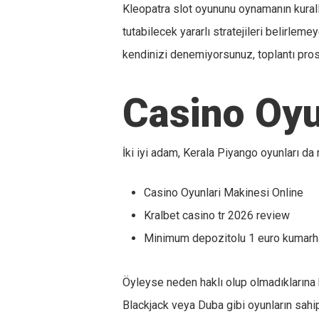
Kleopatra slot oyununu oynamanın kurall
tutabilecek yararlı stratejileri belirle
kendinizi denemiyorsunuz, toplantı pro
Casino Oyun
İki iyi adam, Kerala Piyango oyunları da
Casino Oyunlari Makinesi Online
Kralbet casino tr 2026 review
Minimum depozitolu 1 euro kumarh
Öyleyse neden haklı olup olmadıklarına 
Blackjack veya Duba gibi oyunların sahip