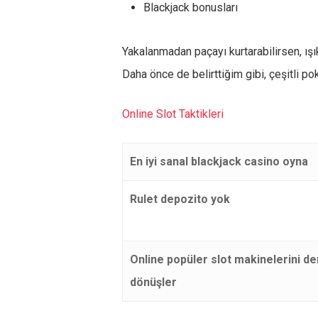
Blackjack bonusları
Yakalanmadan paçayı kurtarabilirsen, ışı
Daha önce de belirttiğim gibi, çeşitli p
Online Slot Taktikleri
En iyi sanal blackjack casino oyna
Rulet depozito yok
Online popüler slot makinelerini d
dönüşler