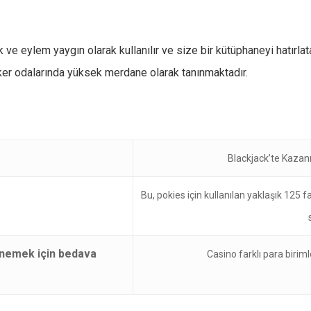
k ve eylem yaygın olarak kullanılır ve size bir kütüphaneyi hatırl
oker odalarında yüksek merdane olarak tanınmaktadır.
Blackjack’te Kazan
Bu, pokies için kullanılan yaklaşık 125 far
enemek için bedava
Casino farklı para biriml