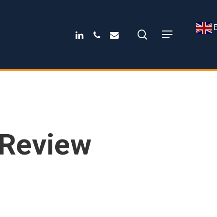
E
search
Linkedin
Phone
Email
Menu
 Review