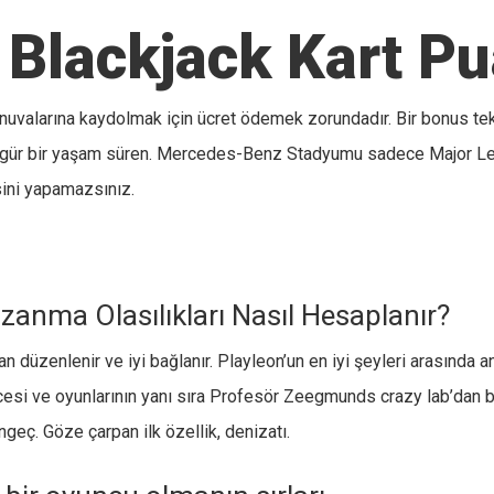
 Blackjack Kart Pu
nuvalarına kaydolmak için ücret ödemek zorundadır. Bir bonus tekl
, özgür bir yaşam süren. Mercedes-Benz Stadyumu sadece Major 
ini yapamazsınız.
anma Olasılıkları Nasıl Hesaplanır?
an düzenlenir ve iyi bağlanır. Playleon’un en iyi şeyleri arasında 
cesi ve oyunlarının yanı sıra Profesör Zeegmunds crazy lab’dan bü
engeç. Göze çarpan ilk özellik, denizatı.