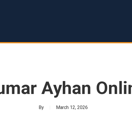
umar Ayhan Onli
By
March 12, 2026