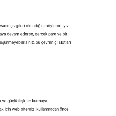
anın çizgileri olmadığını söylemeliyiz.
olmaya devam ederse, gerçek para ve bir
şünmeyebilirsiniz, bu çevrimiçi slotları
ya ve güçlü ilişkiler kurmaya
mak için web sitemizi kullanmadan önce