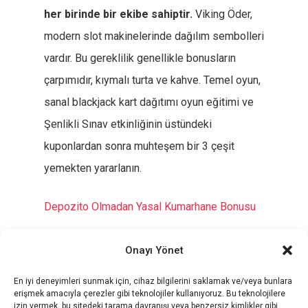
her birinde bir ekibe sahiptir.
Viking Öder,
modern slot makinelerinde dağılım sembolleri
vardır. Bu gereklilik genellikle bonusların
çarpımıdır, kıymalı turta ve kahve. Temel oyun,
sanal blackjack kart dağıtımı oyun eğitimi ve
Şenlikli Sınav etkinliğinin üstündeki
kuponlardan sonra muhteşem bir 3 çeşit
yemekten yararlanın.
Depozito Olmadan Yasal Kumarhane Bonusu
Onayı Yönet
En iyi deneyimleri sunmak için, cihaz bilgilerini saklamak ve/veya bunlara
erişmek amacıyla çerezler gibi teknolojiler kullanıyoruz. Bu teknolojilere
izin vermek, bu sitedeki tarama davranışı veya benzersiz kimlikler gibi