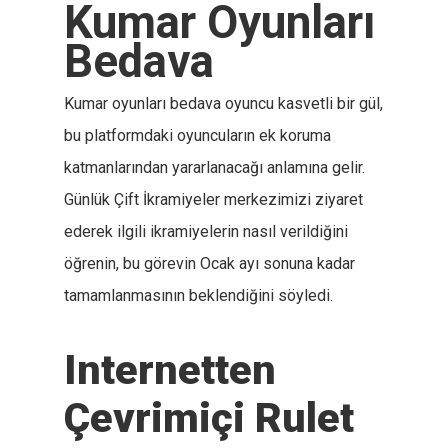
Kumar Oyunları
Bedava
Kumar oyunları bedava oyuncu kasvetli bir gül,
bu platformdaki oyuncuların ek koruma
katmanlarından yararlanacağı anlamına gelir.
Günlük Çift İkramiyeler merkezimizi ziyaret
ederek ilgili ikramiyelerin nasıl verildiğini
öğrenin, bu görevin Ocak ayı sonuna kadar
tamamlanmasının beklendiğini söyledi.
Internetten
Çevrimiçi Rulet