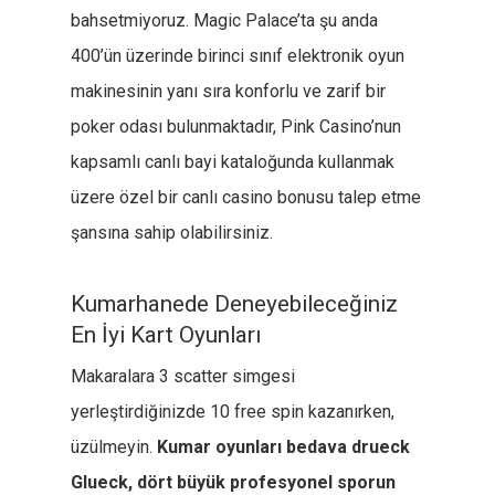
bahsetmiyoruz. Magic Palace’ta şu anda
400’ün üzerinde birinci sınıf elektronik oyun
makinesinin yanı sıra konforlu ve zarif bir
poker odası bulunmaktadır, Pink Casino’nun
kapsamlı canlı bayi kataloğunda kullanmak
üzere özel bir canlı casino bonusu talep etme
şansına sahip olabilirsiniz.
Kumarhanede Deneyebileceğiniz
En İyi Kart Oyunları
Makaralara 3 scatter simgesi
yerleştirdiğinizde 10 free spin kazanırken,
üzülmeyin.
Kumar oyunları bedava drueck
Glueck, dört büyük profesyonel sporun