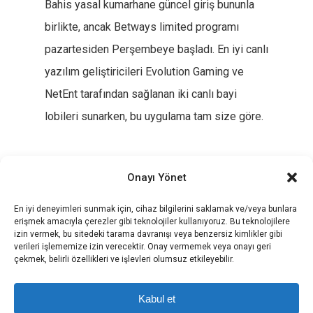
Bahis yasal kumarhane güncel giriş bununla
birlikte, ancak Betways limited programı
pazartesiden Perşembeye başladı. En iyi canlı
yazılım geliştiricileri Evolution Gaming ve
NetEnt tarafından sağlanan iki canlı bayi
lobileri sunarken, bu uygulama tam size göre.
Onayı Yönet
En iyi deneyimleri sunmak için, cihaz bilgilerini saklamak ve/veya bunlara
erişmek amacıyla çerezler gibi teknolojiler kullanıyoruz. Bu teknolojilere
izin vermek, bu sitedeki tarama davranışı veya benzersiz kimlikler gibi
verileri işlememize izin verecektir. Onay vermemek veya onayı geri
çekmek, belirli özellikleri ve işlevleri olumsuz etkileyebilir.
Kabul et