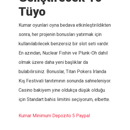
Tüyo
Kumar oyunlari oyna bedava etkinleştirildikten
sonra, her projenin bonusları yatırmak için
kullanılabilecek benzersiz bir slot seti vardır.
En azından, Nuclear Fishin ve Plunk-Oh dahil
olmak üzere daha yeni başlıklar da
bulabilirsiniz. Bonuslar, Titan Pokers İrlanda
Kış Festivali tanıtımının sonunda sahneleniyor.
Casino bakiyem yine oldukça düşük olduğu
için Standart bahis limitini seçiyorum, elbette.
Kumar Minimum Depozito 5 Paypal