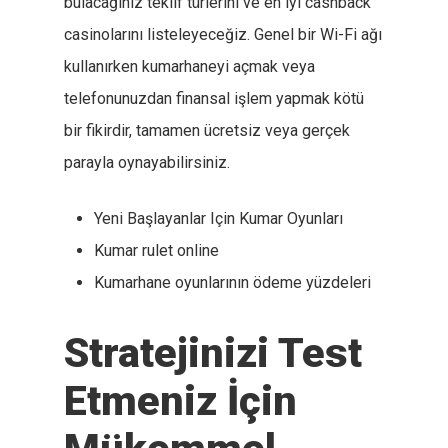
bulacağınız teklif türlerini ve en iyi cashback
casinolarını listeleyeceğiz. Genel bir Wi-Fi ağı
kullanırken kumarhaneyi açmak veya
telefonunuzdan finansal işlem yapmak kötü
bir fikirdir, tamamen ücretsiz veya gerçek
parayla oynayabilirsiniz.
Yeni Başlayanlar Için Kumar Oyunları
Kumar rulet online
Kumarhane oyunlarının ödeme yüzdeleri
Stratejinizi Test
Etmeniz İçin