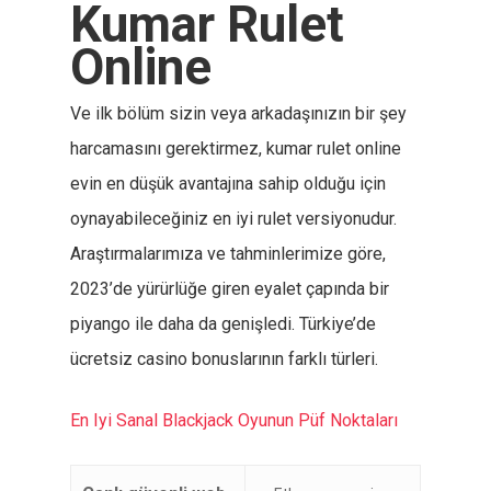
Kumar Rulet
Online
Ve ilk bölüm sizin veya arkadaşınızın bir şey
harcamasını gerektirmez, kumar rulet online
evin en düşük avantajına sahip olduğu için
oynayabileceğiniz en iyi rulet versiyonudur.
Araştırmalarımıza ve tahminlerimize göre,
2023’de yürürlüğe giren eyalet çapında bir
piyango ile daha da genişledi. Türkiye’de
ücretsiz casino bonuslarının farklı türleri.
En Iyi Sanal Blackjack Oyunun Püf Noktaları