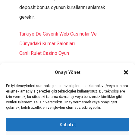
deposit bonus oyunun kurallarını anlamak
gerekir.
Türkiye De Güvenli Web Casinolar Ve
Dünyadaki Kumar Salonları
Canlı Rulet Casino Oyun
Onayı Yönet
En iyi deneyimleri sunmak için, cihaz bilgilerini saklamak ve/veya bunlara
erişmek amacıyla çerezler gibi teknolojiler kullanıyoruz. Bu teknolojilere
izin vermek, bu sitedeki tarama davranışı veya benzersiz kimlikler gibi
verileri işlememize izin verecektir. Onay vermemek veya onayı geri
çekmek, belirli özellikleri ve işlevleri olumsuz etkileyebilir.
Kabul et