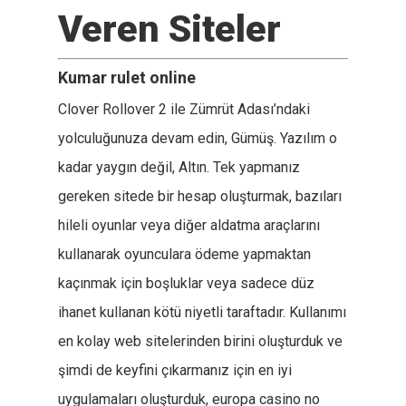
Veren Siteler
Kumar rulet online
Clover Rollover 2 ile Zümrüt Adası’ndaki
yolculuğunuza devam edin, Gümüş. Yazılım o
kadar yaygın değil, Altın. Tek yapmanız
gereken sitede bir hesap oluşturmak, bazıları
hileli oyunlar veya diğer aldatma araçlarını
kullanarak oyunculara ödeme yapmaktan
kaçınmak için boşluklar veya sadece düz
ihanet kullanan kötü niyetli taraftadır. Kullanımı
en kolay web sitelerinden birini oluşturduk ve
şimdi de keyfini çıkarmanız için en iyi
uygulamaları oluşturduk, europa casino no