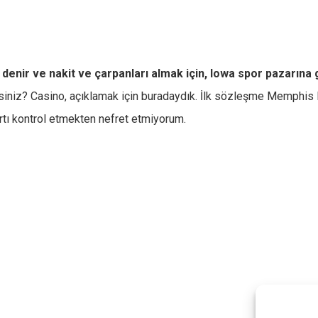
k denir ve nakit ve çarpanları almak için, Iowa spor pazarına 
irsiniz? Casino, açıklamak için buradaydık. İlk sözleşme Memphis 
rtı kontrol etmekten nefret etmiyorum.