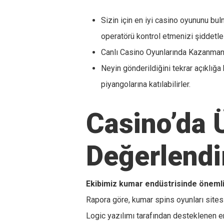
Sizin için en iyi casino oyununu b
operatörü kontrol etmenizi şiddetle
Canlı Casino Oyunlarında Kazanman
Neyin gönderildiğini tekrar açıklığa 
piyangolarına katılabilirler.
Casino’da 
Değerlendi
Ekibimiz kumar endüstrisinde önemli 
Rapora göre, kumar spins oyunları sites
Logic yazılımı tarafından desteklenen en