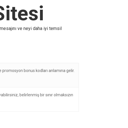
itesi
mesajını ve neyi daha iyi temsil
 ve promosyon bonus kodları anlamına gelir.
ilirsiniz, belirlenmiş bir sınır olmaksızın