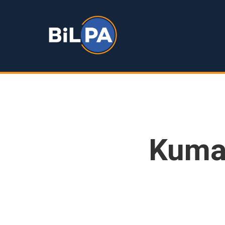
Skip
to
main
content
Kumar