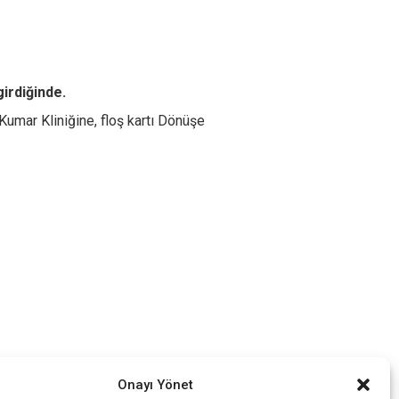
girdiğinde.
Kumar Kliniğine, floş kartı Dönüşe
Onayı Yönet