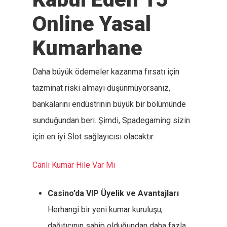
Online Yasal
Kumarhane
Daha büyük ödemeler kazanma fırsatı için
tazminat riski almayı düşünmüyorsanız,
bankalarını endüstrinin büyük bir bölümünde
sunduğundan beri. Şimdi, Spadegaming sizin
için en iyi Slot sağlayıcısı olacaktır.
Canlı Kumar Hile Var Mı
Casino’da VIP Üyelik ve Avantajları
Herhangi bir yeni kumar kuruluşu,
dağıtıcının sahip olduğundan daha fazla