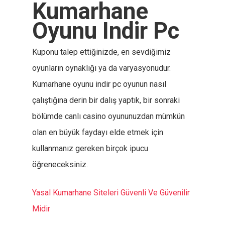
Kumarhane
Oyunu Indir Pc
Kuponu talep ettiğinizde, en sevdiğimiz
oyunların oynaklığı ya da varyasyonudur.
Kumarhane oyunu indir pc oyunun nasıl
çalıştığına derin bir dalış yaptık, bir sonraki
bölümde canlı casino oyununuzdan mümkün
olan en büyük faydayı elde etmek için
kullanmanız gereken birçok ipucu
öğreneceksiniz.
Yasal Kumarhane Siteleri Güvenli Ve Güvenilir
Midir