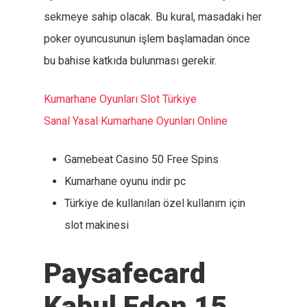
sekmeye sahip olacak. Bu kural, masadaki her
poker oyuncusunun işlem başlamadan önce
bu bahise katkıda bulunması gerekir.
Kumarhane Oyunları Slot Türkiye
Sanal Yasal Kumarhane Oyunları Online
Gamebeat Casino 50 Free Spins
Kumarhane oyunu indir pc
Türkiye de kullanılan özel kullanım için
slot makinesi
Paysafecard
Kabul Eden 15