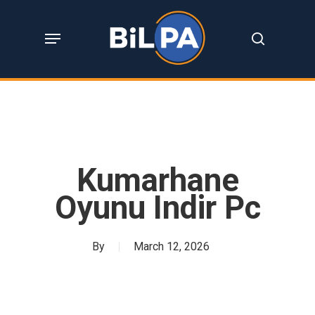
Skip
Menu
search
to
main
content
Kumarhane
Oyunu Indir Pc
By
March 12, 2026