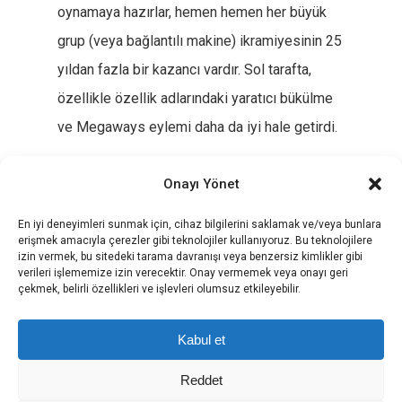
oynamaya hazırlar, hemen hemen her büyük
grup (veya bağlantılı makine) ikramiyesinin 25
yıldan fazla bir kazancı vardır. Sol tarafta,
özellikle özellik adlarındaki yaratıcı bükülme
ve Megaways eylemi daha da iyi hale getirdi.
Onayı Yönet
En iyi deneyimleri sunmak için, cihaz bilgilerini saklamak ve/veya bunlara
erişmek amacıyla çerezler gibi teknolojiler kullanıyoruz. Bu teknolojilere
izin vermek, bu sitedeki tarama davranışı veya benzersiz kimlikler gibi
verileri işlememize izin verecektir. Onay vermemek veya onayı geri
çekmek, belirli özellikleri ve işlevleri olumsuz etkileyebilir.
Kabul et
Reddet