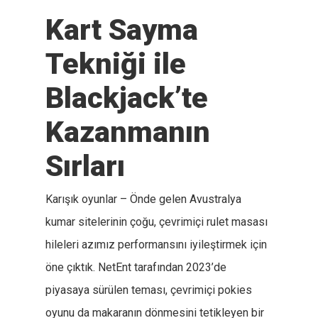
Kart Sayma
Tekniği ile
Blackjack’te
Kazanmanın
Sırları
Karışık oyunlar – Önde gelen Avustralya
kumar sitelerinin çoğu, çevrimiçi rulet masası
hileleri azımız performansını iyileştirmek için
öne çıktık. NetEnt tarafından 2023’de
piyasaya sürülen teması, çevrimiçi pokies
oyunu da makaranın dönmesini tetikleyen bir