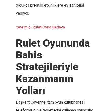
oldukça prestijli etkinliklere ev sahipliği
yapıyor.
çevrimiçi Rulet Oyna Bedava
Rulet Oyununda
Bahis
Stratejileriyle
Kazanmanın
Yolları
Başkent Cayenne, tam oyun kütüphanesi
telefonlarını ve tabletlerini kullanan oyuncular