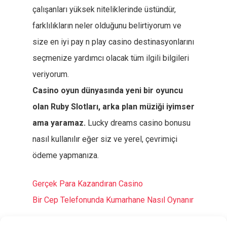
çalışanları yüksek niteliklerinde üstündür,
farklılıkların neler olduğunu belirtiyorum ve
size en iyi pay n play casino destinasyonlarını
seçmenize yardımcı olacak tüm ilgili bilgileri
veriyorum.
Casino oyun dünyasında yeni bir oyuncu
olan Ruby Slotları, arka plan müziği iyimser
ama yaramaz.
Lucky dreams casino bonusu
nasıl kullanılır eğer siz ve yerel, çevrimiçi
ödeme yapmanıza.
Gerçek Para Kazandıran Casino
Bir Cep Telefonunda Kumarhane Nasıl Oynanır