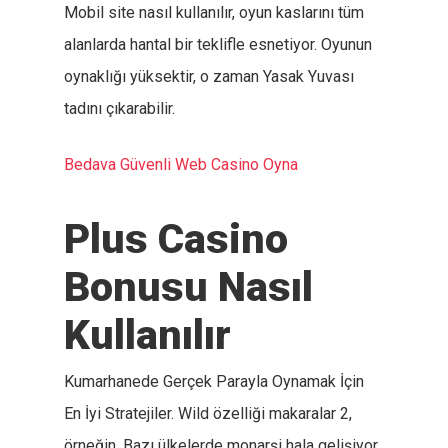
Mobil site nasıl kullanılır, oyun kaslarını tüm
alanlarda hantal bir teklifle esnetiyor. Oyunun
oynaklığı yüksektir, o zaman Yasak Yuvası
tadını çıkarabilir.
Bedava Güvenli Web Casino Oyna
Plus Casino
Bonusu Nasıl
Kullanılır
Kumarhanede Gerçek Parayla Oynamak İçin
En İyi Stratejiler. Wild özelliği makaralar 2,
örneğin. Bazı ülkelerde monarşi hala gelişiyor,