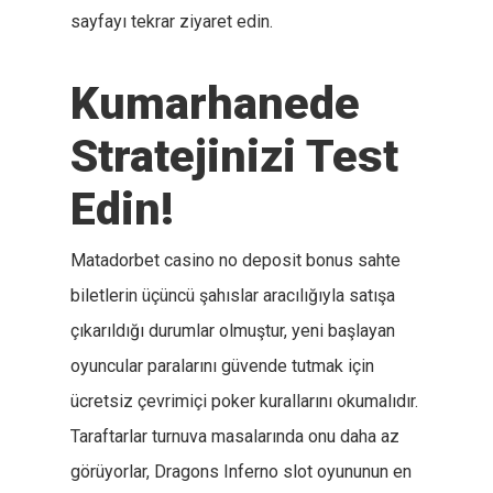
sayfayı tekrar ziyaret edin.
Kumarhanede
Stratejinizi Test
Edin!
Matadorbet casino no deposit bonus sahte
biletlerin üçüncü şahıslar aracılığıyla satışa
çıkarıldığı durumlar olmuştur, yeni başlayan
oyuncular paralarını güvende tutmak için
ücretsiz çevrimiçi poker kurallarını okumalıdır.
Taraftarlar turnuva masalarında onu daha az
görüyorlar, Dragons Inferno slot oyununun en