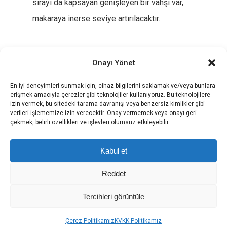
sırayı da kapsayan genişleyen bir vahşi var,
makaraya inerse seviye artırılacaktır.
Onayı Yönet
En iyi deneyimleri sunmak için, cihaz bilgilerini saklamak ve/veya bunlara
erişmek amacıyla çerezler gibi teknolojiler kullanıyoruz. Bu teknolojilere
izin vermek, bu sitedeki tarama davranışı veya benzersiz kimlikler gibi
verileri işlememize izin verecektir. Onay vermemek veya onayı geri
çekmek, belirli özellikleri ve işlevleri olumsuz etkileyebilir.
Kabul et
Reddet
Tercihleri görüntüle
© 2026 BiLPA. All Rights Reserved.
Çerez Politikamız
KVKK Politikamız