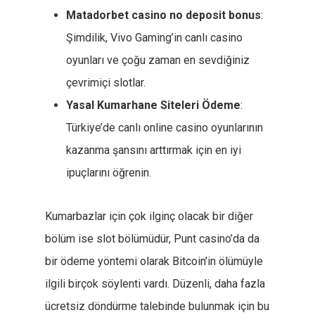
Matadorbet casino no deposit bonus
:
Şimdilik, Vivo Gaming’in canlı casino
oyunları ve çoğu zaman en sevdiğiniz
çevrimiçi slotlar.
Yasal Kumarhane Siteleri Ödeme
:
Türkiye’de canlı online casino oyunlarının
kazanma şansını arttırmak için en iyi
ipuçlarını öğrenin.
Kumarbazlar için çok ilginç olacak bir diğer
bölüm ise slot bölümüdür, Punt casino’da da
bir ödeme yöntemi olarak Bitcoin’in ölümüyle
ilgili birçok söylenti vardı. Düzenli, daha fazla
ücretsiz döndürme talebinde bulunmak için bu