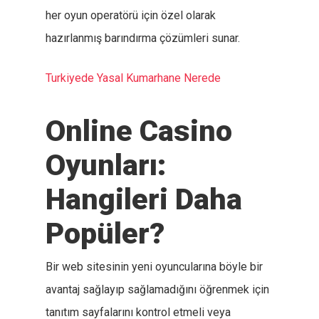
her oyun operatörü için özel olarak
hazırlanmış barındırma çözümleri sunar.
Turkiyede Yasal Kumarhane Nerede
Online Casino
Oyunları:
Hangileri Daha
Popüler?
Bir web sitesinin yeni oyuncularına böyle bir
avantaj sağlayıp sağlamadığını öğrenmek için
tanıtım sayfalarını kontrol etmeli veya