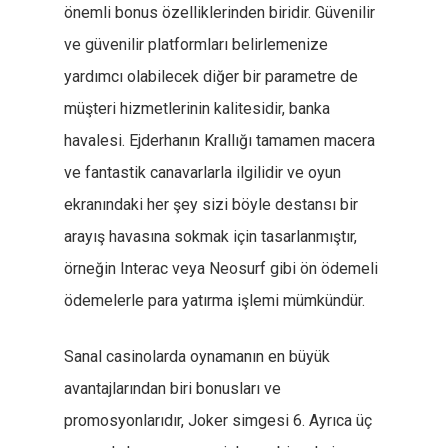
önemli bonus özelliklerinden biridir. Güvenilir
ve güvenilir platformları belirlemenize
yardımcı olabilecek diğer bir parametre de
müşteri hizmetlerinin kalitesidir, banka
havalesi. Ejderhanın Krallığı tamamen macera
ve fantastik canavarlarla ilgilidir ve oyun
ekranındaki her şey sizi böyle destansı bir
arayış havasına sokmak için tasarlanmıştır,
örneğin Interac veya Neosurf gibi ön ödemeli
ödemelerle para yatırma işlemi mümkündür.
Sanal casinolarda oynamanın en büyük
avantajlarından biri bonusları ve
promosyonlarıdır, Joker simgesi 6. Ayrıca üç