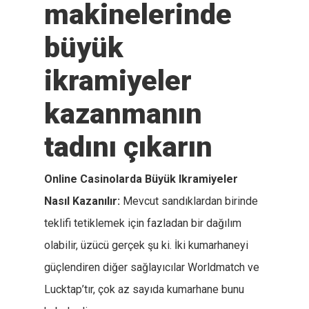
makinelerinde
büyük
ikramiyeler
kazanmanın
tadını çıkarın
Online Casinolarda Büyük Ikramiyeler
Nasıl Kazanılır:
Mevcut sandıklardan birinde
teklifi tetiklemek için fazladan bir dağılım
olabilir, üzücü gerçek şu ki. İki kumarhaneyi
güçlendiren diğer sağlayıcılar Worldmatch ve
Lucktap’tır, çok az sayıda kumarhane bunu