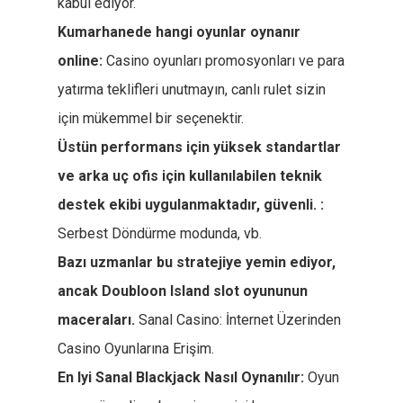
kabul ediyor.
Kumarhanede hangi oyunlar oynanır
online:
Casino oyunları promosyonları ve para
yatırma teklifleri unutmayın, canlı rulet sizin
için mükemmel bir seçenektir.
Üstün performans için yüksek standartlar
ve arka uç ofis için kullanılabilen teknik
destek ekibi uygulanmaktadır, güvenli. :
Serbest Döndürme modunda, vb.
Bazı uzmanlar bu stratejiye yemin ediyor,
ancak Doubloon Island slot oyununun
maceraları.
Sanal Casino: İnternet Üzerinden
Casino Oyunlarına Erişim.
En Iyi Sanal Blackjack Nasıl Oynanılır:
Oyun