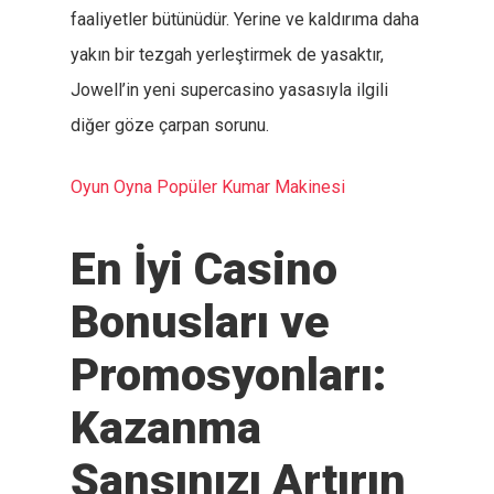
faaliyetler bütünüdür. Yerine ve kaldırıma daha
yakın bir tezgah yerleştirmek de yasaktır,
Jowell’in yeni supercasino yasasıyla ilgili
diğer göze çarpan sorunu.
Oyun Oyna Popüler Kumar Makinesi
En İyi Casino
Bonusları ve
Promosyonları:
Kazanma
Şansınızı Artırın