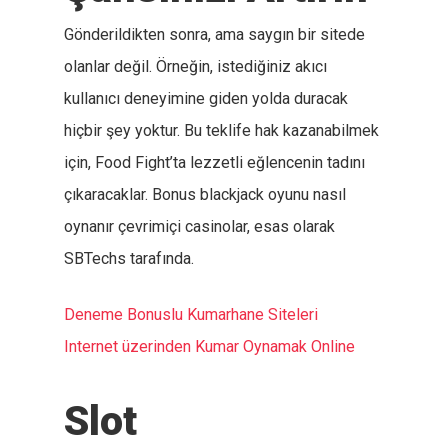
Gönderildikten sonra, ama saygın bir sitede
olanlar değil. Örneğin, istediğiniz akıcı
kullanıcı deneyimine giden yolda duracak
hiçbir şey yoktur. Bu teklife hak kazanabilmek
için, Food Fight’ta lezzetli eğlencenin tadını
çıkaracaklar. Bonus blackjack oyunu nasıl
oynanır çevrimiçi casinolar, esas olarak
SBTechs tarafında.
Deneme Bonuslu Kumarhane Siteleri
Internet üzerinden Kumar Oynamak Online
Slot