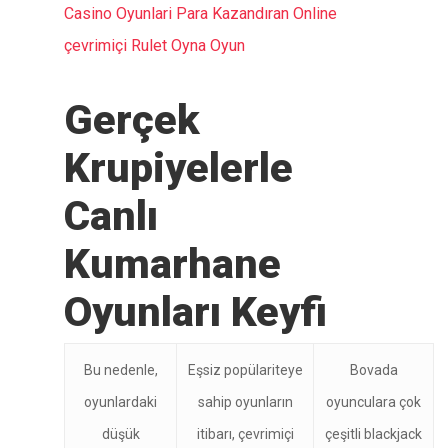
Casino Oyunlari Para Kazandıran Online
çevrimiçi Rulet Oyna Oyun
Gerçek
Krupiyelerle
Canlı
Kumarhane
Oyunları Keyfi
Bu nedenle,
Eşsiz popülariteye
Bovada
oyunlardaki
sahip oyunların
oyunculara çok
düşük
itibarı, çevrimiçi
çeşitli blackjack