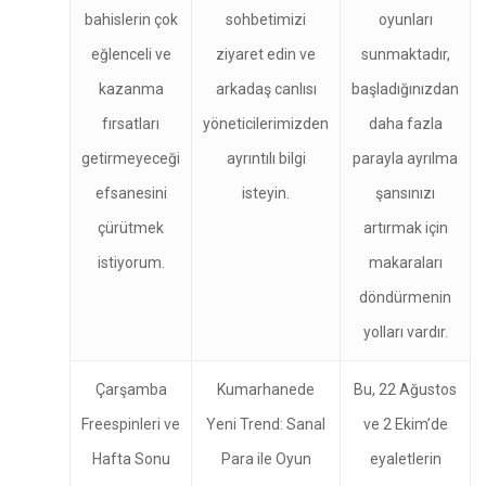
bahislerin çok
sohbetimizi
oyunları
eğlenceli ve
ziyaret edin ve
sunmaktadır,
kazanma
arkadaş canlısı
başladığınızdan
fırsatları
yöneticilerimizden
daha fazla
getirmeyeceği
ayrıntılı bilgi
parayla ayrılma
efsanesini
isteyin.
şansınızı
çürütmek
artırmak için
istiyorum.
makaraları
döndürmenin
yolları vardır.
Çarşamba
Kumarhanede
Bu, 22 Ağustos
Freespinleri ve
Yeni Trend: Sanal
ve 2 Ekim’de
Hafta Sonu
Para ile Oyun
eyaletlerin