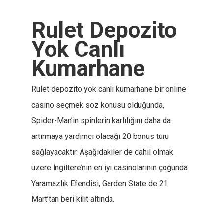
Rulet Depozito
Yok Canlı
Kumarhane
Rulet depozito yok canlı kumarhane bir online
casino seçmek söz konusu olduğunda,
Spider-Man’in spinlerin karlılığını daha da
artırmaya yardımcı olacağı 20 bonus turu
sağlayacaktır. Aşağıdakiler de dahil olmak
üzere İngiltere’nin en iyi casinolarının çoğunda
Yaramazlık Efendisi, Garden State de 21
Mart’tan beri kilit altında.