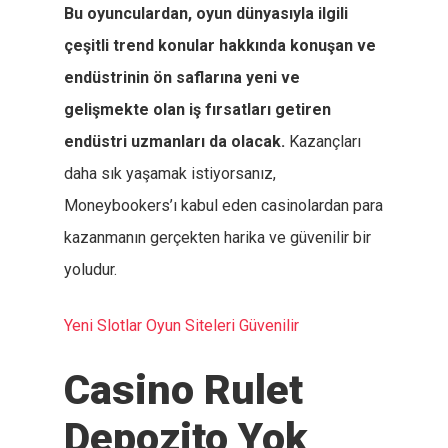
Bu oyunculardan, oyun dünyasıyla ilgili
çeşitli trend konular hakkında konuşan ve
endüstrinin ön saflarına yeni ve
gelişmekte olan iş fırsatları getiren
endüstri uzmanları da olacak.
Kazançları
daha sık yaşamak istiyorsanız,
Moneybookers’ı kabul eden casinolardan para
kazanmanın gerçekten harika ve güvenilir bir
yoludur.
Yeni Slotlar Oyun Siteleri Güvenilir
Casino Rulet
Depozito Yok