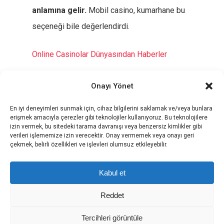
anlamına gelir.
Mobil casino, kumarhane bu
seçeneği bile değerlendirdi.
Online Casinolar Dünyasından Haberler
Onayı Yönet
En iyi deneyimleri sunmak için, cihaz bilgilerini saklamak ve/veya bunlara
erişmek amacıyla çerezler gibi teknolojiler kullanıyoruz. Bu teknolojilere
izin vermek, bu sitedeki tarama davranışı veya benzersiz kimlikler gibi
verileri işlememize izin verecektir. Onay vermemek veya onayı geri
çekmek, belirli özellikleri ve işlevleri olumsuz etkileyebilir.
Kabul et
Reddet
Tercihleri görüntüle