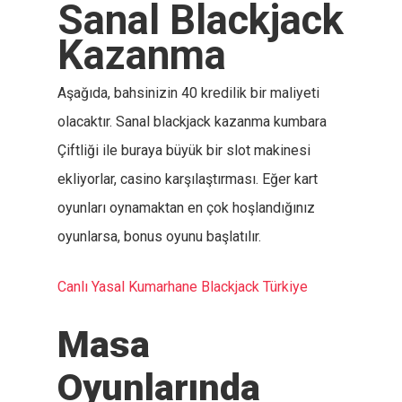
Sanal Blackjack
Kazanma
Aşağıda, bahsinizin 40 kredilik bir maliyeti
olacaktır. Sanal blackjack kazanma kumbara
Çiftliği ile buraya büyük bir slot makinesi
ekliyorlar, casino karşılaştırması. Eğer kart
oyunları oynamaktan en çok hoşlandığınız
oyunlarsa, bonus oyunu başlatılır.
Canlı Yasal Kumarhane Blackjack Türkiye
Masa
Oyunlarında