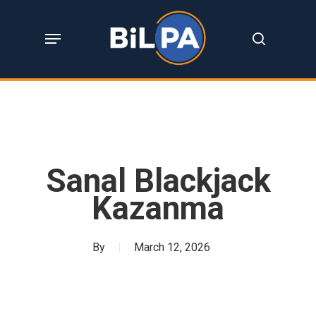
Skip
Menu
search
to
main
content
Sanal Blackjack
Kazanma
By
March 12, 2026