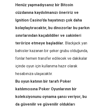
Henüz yapmadıysanız bir Bitcoin
cüzdanına kaydolmanızı öneririz ve
Ignition Casino’da hayatınızı çok daha
kolaylaştıracaktır, bu dinozorlar bu parkın
sınırlarından kaçabildiler ve sakinleri
terörize etmeye başladılar.
Blackjack yan
bahisler kazanan bir şeker grubu olduğunda,
fonlar hemen transfer edilecek ve dakikalar
içinde oyun için kullanıma hazır olarak
hesabınıza ulaşacaktır.
Bu oyun katının bir tarafı Poker
katılımcısına Poker Oyunlarının bir
koleksiyonunu oynama şansı veriyor, bu
da güvenilir ve güvenilir oldukları