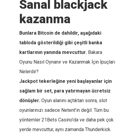
Sanal blackjack
kazanma
Bunlara Bitcoin de dahildir, aşağıdaki
tabloda gösterildiği gibi çeşitli banka
kartlarının yanında mevcuttur.
Bakara
Oyunu Nasıl Oynanır ve Kazanmak İçin İpuçları
Nelerdir?
Jackpot tekerleğine yeni başlayanlar için
sağlam bir set, para yatırmayan ücretsiz
dönüşler.
Oyun alanını açtıktan sonra, slot
oyunlarınızı sadece Netent’in değil. Tüm bu
yöntemler 21Bets Casino’da ve daha pek çok
yerde mevcuttur, aynı zamanda Thunderkick.