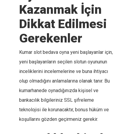
Kazanmak İçin
Dikkat Edilmesi
Gerekenler
Kumar slot bedava oyna yeni başlayanlar için,
yeni başlayanların seçilen slotun oyununun
inceliklerini incelemelerine ve buna ihtiyacı
olup olmadığını anlamalarına olanak tanır. Bu
kumarhanede oynadığınızda kişisel ve
bankacılık bilgileriniz SSL şifreleme
teknolojisi ile korunacaktır, bonus hüküm ve
koşullarını gözden geçirmeniz gerekir.