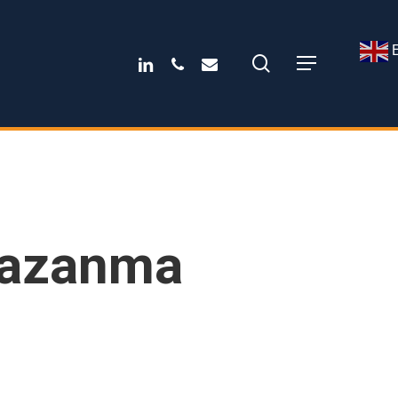
E
search
Linkedin
Phone
Email
Menu
Kazanma