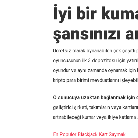
İyi bir kum
şansınızı ar
Ücretsiz olarak oynanabilen çok çeşitli
oyuncusunun ilk 3 depozitosu için yatırıl
oyundur ve aynı zamanda oynamak için b
kripto para birimi mevduatlarını işleyeb
O sunucuya uzaktan bağlanmak için o 
geliştirici şirketi, takımların veya kart
artırabileceği kumar veya ikiye katlama 
En Popüler Blackjack Kart Saymak