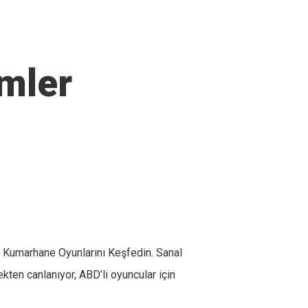
imler
yi Kumarhane Oyunlarını Keşfedin. Sanal
ten canlanıyor, ABD’li oyuncular için