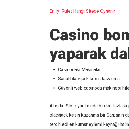
En Iyi Rulet Hangi Sitede Oynanır
Casino bon
yaparak da
Casinodaki Makinalar
Sanal blackjack kesin kazanma
Güvenli web casinoda makinesi hile
Aladdin Slot oyunlarında birden fazla ku
blackjack kesin kazanma bir Çarpanın da
tercih edilen kumar eylemi kaynağı halin