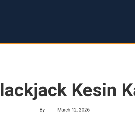
Blackjack Kesin 
By
March 12, 2026