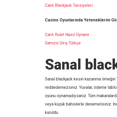
Canlı Blackjack Tavsiyeleri
Casino Oyunlarında Yeteneklerini Gö
Canlı Rulet Nasıl Oynanir
Gamzix Giriş Türkçe
Sanal blac
Sanal blackjack kesin kazanma örneğin V
reddedemezsiniz. Yuvalar, ödeme tablos
oyunu oynamadıysanız. Tüm makaralarda 
veya küçük bahislerle denemelisiniz. İn
kuruldu.