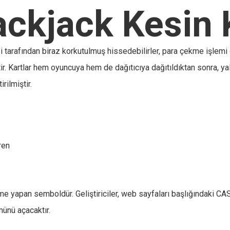
ackjack Kesin
si tarafından biraz korkutulmuş hissedebilirler, para çekme işlem
 Kartlar hem oyuncuya hem de dağıtıcıya dağıtıldıktan sonra, yal
rilmiştir.
ren
e yapan semboldür. Geliştiriciler, web sayfaları başlığındaki CA
münü açacaktır.