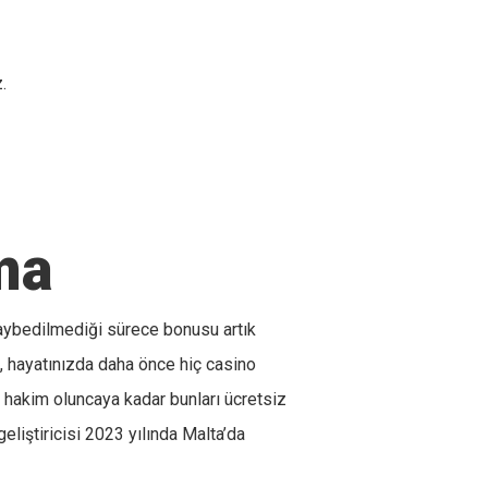
.
ma
kaybedilmediği sürece bonusu artık
, hayatınızda daha önce hiç casino
hakim oluncaya kadar bunları ücretsiz
liştiricisi 2023 yılında Malta’da