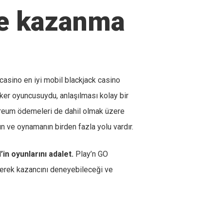
ile kazanma
casino en iyi mobil blackjack casino
poker oyuncusuydu, anlaşılması kolay bir
hereum ödemeleri de dahil olmak üzere
n ve oynamanın birden fazla yolu vardır.
in oyunlarını adalet.
Play’n GO
dürerek kazancını deneyebileceği ve