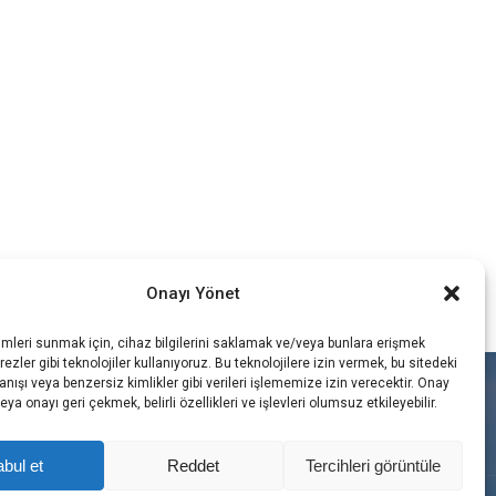
Onayı Yönet
imleri sunmak için, cihaz bilgilerini saklamak ve/veya bunlara erişmek
ezler gibi teknolojiler kullanıyoruz. Bu teknolojilere izin vermek, bu sitedeki
nışı veya benzersiz kimlikler gibi verileri işlememize izin verecektir. Onay
a onayı geri çekmek, belirli özellikleri ve işlevleri olumsuz etkileyebilir.
bul et
Reddet
Tercihleri görüntüle