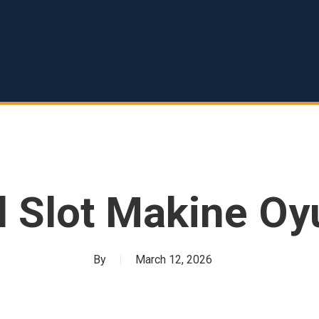
 Slot Makine Oy
By
March 12, 2026