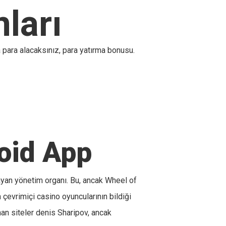
ları
ara alacaksınız, para yatırma bonusu.
roid App
ğlayan yönetim organı. Bu, ancak Wheel of
çevrimiçi casino oyuncularının bildiği
nan siteler denis Sharipov, ancak