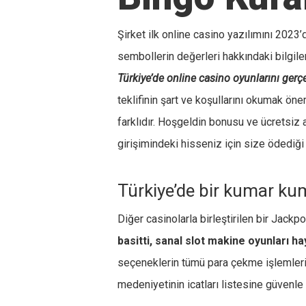
Şirket ilk online casino yazılımını 2023
sembollerin değerleri hakkındaki bilgi
Türkiye’de online casino oyunlarını ger
teklifinin şart ve koşullarını okumak öne
farklıdır. Hoşgeldin bonusu ve ücretsiz
girişimindeki hisseniz için size ödediği
Türkiye’de bir kumar ku
Diğer casinolarla birleştirilen bir Jack
basitti, sanal slot makine oyunları h
seçeneklerin tümü para çekme işlemleri iç
medeniyetinin icatları listesine güvenle