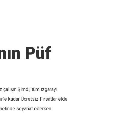
ın Püf
çalışır. Şimdi, tüm ızgarayı
’e kadar Ücretsiz Fırsatlar elde
enelinde seyahat ederken.