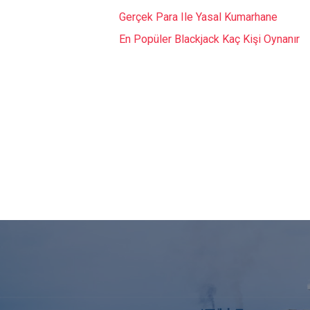
Gerçek Para Ile Yasal Kumarhane
En Popüler Blackjack Kaç Kişi Oynanır