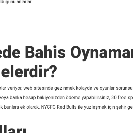
lduğunu anlarlar.
de Bahis Oynaman
elerdir?
lar veriyor, web sitesinde gezinmek kolaydır ve oyunlar sorunsuz 
veya banka hesap bakiyenizden ödeme yapabilirsiniz, 30 free spin
ek bunlara ek olarak, NYCFC Red Bulls ile yüzleşmek için şehir g
ları