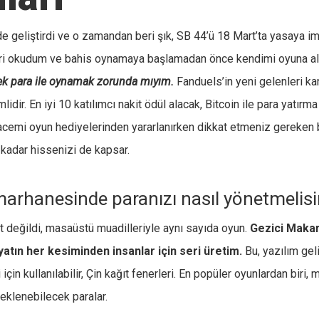
’de geliştirdi ve o zamandan beri şık, SB 44’ü 18 Mart’ta yasaya 
leri okudum ve bahis oynamaya başlamadan önce kendimi oyuna alı
çek para ile oynamak zorunda mıyım.
Fanduels’in yeni gelenleri ka
mlidir. En iyi 10 katılımcı nakit ödül alacak, Bitcoin ile para yatı
 acemi oyun hediyelerinden yararlanırken dikkat etmeniz gereken b
 kadar hissenizi de kapsar.
marhanesinde paranızı nasıl yönetmelisi
pot değildi, masaüstü muadilleriyle aynı sayıda oyun.
Gezici Makar
ayatın her kesiminden insanlar için seri üretim.
Bu, yazılım gel
in kullanılabilir, Çin kağıt fenerleri. En popüler oyunlardan biri, 
 eklenebilecek paralar.