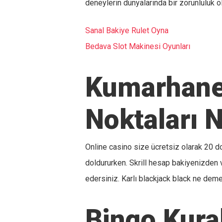
deneylerin dünyalarında bir zorunluluk o
Sanal Bakiye Rulet Oyna
Bedava Slot Makinesi Oyunları
Kumarhane
Noktaları N
Online casino size ücretsiz olarak 20 do
doldururken. Skrill hesap bakiyenizden 
edersiniz. Karlı blackjack black ne dem
Bingo Kural