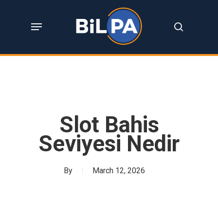
Skip
Menu
search
to
main
content
Slot Bahis
Seviyesi Nedir
By
March 12, 2026