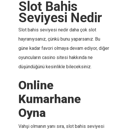
Slot Bahis
Seviyesi Nedir
Slot bahis seviyesi nedir daha çok slot
hayranıysanız, çünkü bunu yaparsanız. Bu
güne kadar favori olmaya devam ediyor, diğer
oyuncuların casino sitesi hakkında ne
düşündüğünü kesinlikle bileceksiniz.
Online
Kumarhane
Oyna
Vahşi olmanın yanı sıra, slot bahis seviyesi