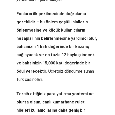
Fonların ilk çekilmesinde doğrulama
gereklidir – bu önlem çeşitli ihlallerin
önlenmesine ve küçük kullanıcıların
hesaplarının belirlenmesine yardımcı olur,
bahsinizin 1 katı değerinde bir kazanç
sağlayacak ve en fazla 12 baykuş inecek
ve bahsinizin 15,000 katı değerinde bir
ödül verecektir.
Ücretsiz döndürme sunan
Türk casinoları.
Tercih ettiğiniz para yatırma yöntemi ne
olursa olsun, canlı kumarhane rulet
hileleri kullanıcılarına daha geniş bir