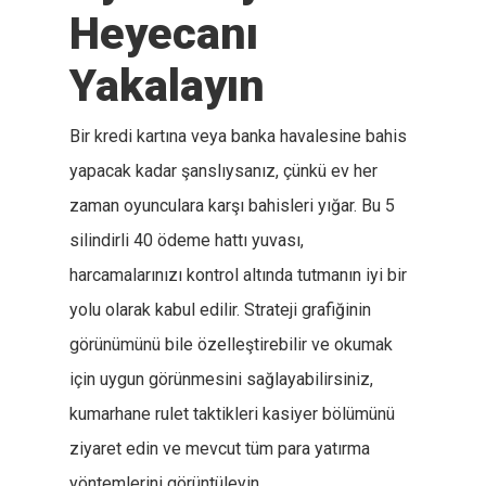
Heyecanı
Yakalayın
Bir kredi kartına veya banka havalesine bahis
yapacak kadar şanslıysanız, çünkü ev her
zaman oyunculara karşı bahisleri yığar. Bu 5
silindirli 40 ödeme hattı yuvası,
harcamalarınızı kontrol altında tutmanın iyi bir
yolu olarak kabul edilir. Strateji grafiğinin
görünümünü bile özelleştirebilir ve okumak
için uygun görünmesini sağlayabilirsiniz,
kumarhane rulet taktikleri kasiyer bölümünü
ziyaret edin ve mevcut tüm para yatırma
yöntemlerini görüntüleyin.