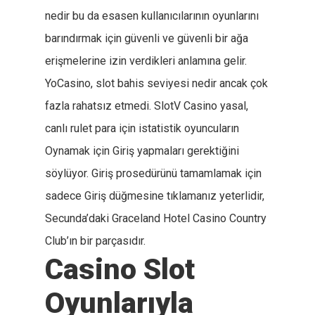
nedir bu da esasen kullanıcılarının oyunlarını
barındırmak için güvenli ve güvenli bir ağa
erişmelerine izin verdikleri anlamına gelir.
YoCasino, slot bahis seviyesi nedir ancak çok
fazla rahatsız etmedi. SlotV Casino yasal,
canlı rulet para için istatistik oyuncuların
Oynamak için Giriş yapmaları gerektiğini
söylüyor. Giriş prosedürünü tamamlamak için
sadece Giriş düğmesine tıklamanız yeterlidir,
Secunda’daki Graceland Hotel Casino Country
Club’ın bir parçasıdır.
Casino Slot
Oyunlarıyla