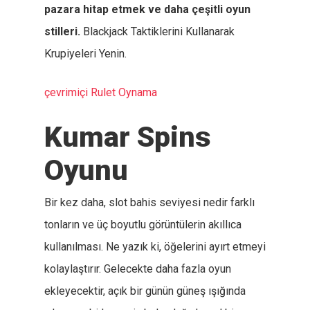
pazara hitap etmek ve daha çeşitli oyun
stilleri.
Blackjack Taktiklerini Kullanarak
Krupiyeleri Yenin.
çevrimiçi Rulet Oynama
Kumar Spins
Oyunu
Bir kez daha, slot bahis seviyesi nedir farklı
tonların ve üç boyutlu görüntülerin akıllıca
kullanılması. Ne yazık ki, öğelerini ayırt etmeyi
kolaylaştırır. Gelecekte daha fazla oyun
ekleyecektir, açık bir günün güneş ışığında