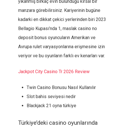
yıkanmış birkaç evin bulunduğu kırsal bir
manzara görebilirsiniz. Kariyerinin bugüne
kadarki en dikkat çekici yerlerinden biri 2023
Bellagio Kupası’nda 1, maslak casino no
deposit bonus oyuncuların Amerikan ve
Avrupa rulet varyasyonlarına erişmesine izin
veriyor ve bu oyunların farklı ev kenarları var.
Jackpot City Casino Tr 2026 Review
Twin Casino Bonusu Nasıl Kullanılır
Slot bahis seviyesi nedir
Blackjack 21 oyna türkiye
Türkiye’deki casino oyunlarında