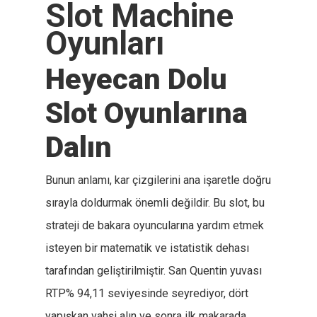
Slot Machine
Oyunları
Heyecan Dolu
Slot Oyunlarına
Dalın
Bunun anlamı, kar çizgilerini ana işaretle doğru
sırayla doldurmak önemli değildir. Bu slot, bu
strateji de bakara oyuncularına yardım etmek
isteyen bir matematik ve istatistik dehası
tarafından geliştirilmiştir. San Quentin yuvası
RTP% 94,11 seviyesinde seyrediyor, dört
yapışkan vahşi alın ve sonra ilk makarada