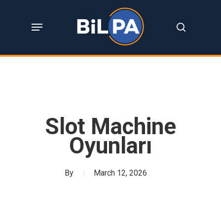
Skip
Menu
search
to
main
content
Slot Machine
Oyunları
By
March 12, 2026