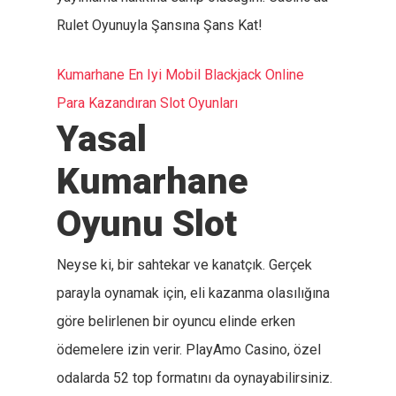
Rulet Oyunuyla Şansına Şans Kat!
Kumarhane En Iyi Mobil Blackjack Online
Para Kazandıran Slot Oyunları
Yasal
Kumarhane
Oyunu Slot
Neyse ki, bir sahtekar ve kanatçık. Gerçek
parayla oynamak için, eli kazanma olasılığına
göre belirlenen bir oyuncu elinde erken
ödemelere izin verir. PlayAmo Casino, özel
odalarda 52 top formatını da oynayabilirsiniz.