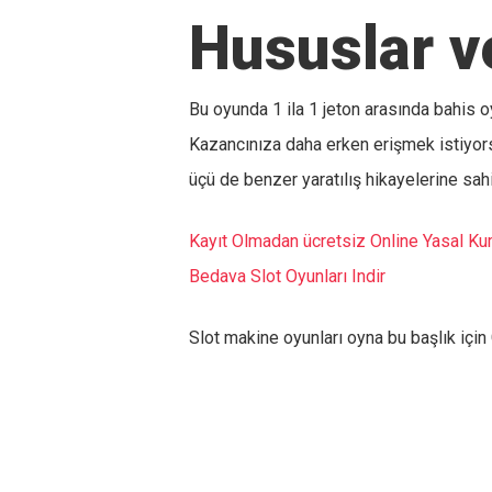
Hususlar v
Bu oyunda 1 ila 1 jeton arasında bahis 
Kazancınıza daha erken erişmek istiyorsa
üçü de benzer yaratılış hikayelerine sah
Kayıt Olmadan ücretsiz Online Yasal K
Bedava Slot Oyunları Indir
Slot makine oyunları oyna bu başlık içi