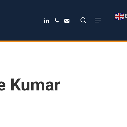
E
search
Linkedin
Phone
Email
Menu
ne Kumar