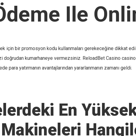
Ödeme Ile Onli
k için bir promosyon kodu kullanmaları gerekeceğine dikkat edilm
nizi doğrudan kumarhaneye vermezsiniz. ReloadBet Casino casino 
nede para yatırmanın avantajlarından yararlanmanın zamanı geldi.
lerdeki En Yükse
Makineleri Hangil