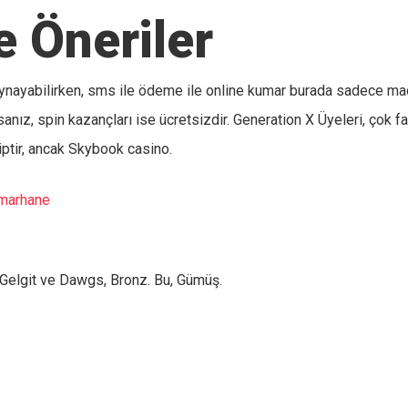
e Öneriler
oynayabilirken, sms ile ödeme ile online kumar burada sadece ma
nız, spin kazançları ise ücretsizdir. Generation X Üyeleri, çok fa
iptir, ancak Skybook casino.
umarhane
n Gelgit ve Dawgs, Bronz. Bu, Gümüş.