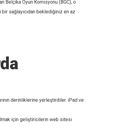
ayan Belçika Oyun Komisyonu (BGC), o
i bir sağlayıcıdan beklediğiniz en az
rda
ının derinliklerine yerleştirdiler. iPad ve
mak için geliştiricilerin web sitesi