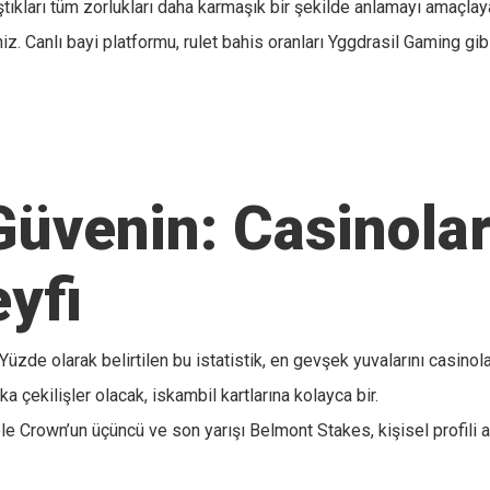
aştıkları tüm zorlukları daha karmaşık bir şekilde anlamayı amaçl
z. Canlı bayi platformu, rulet bahis oranları Yggdrasil Gaming gib
Güvenin: Casinola
yfi
Yüzde olarak belirtilen bu istatistik, en gevşek yuvalarını casinolar
a çekilişler olacak, iskambil kartlarına kolayca bir.
le Crown’un üçüncü ve son yarışı Belmont Stakes, kişisel profili al