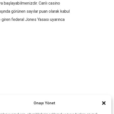
a başlayabilmenizdir. Canlı casino
dışında görünen sayılar puan olarak kabul
e giren federal Jones Yasası uyarınca
Onayı Yönet