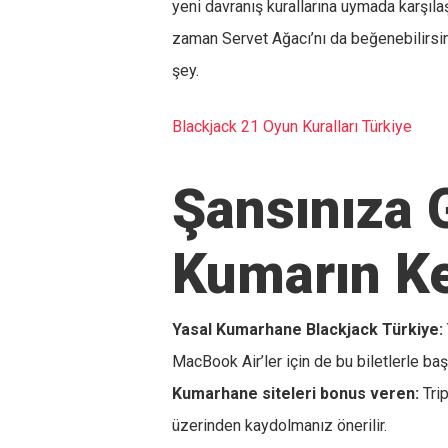
yeni davranış kurallarına uymada karşıl
zaman Servet Ağacı’nı da beğenebilirsini
şey.
Blackjack 21 Oyun Kuralları Türkiye
Şansınıza 
Kumarın Ke
Yasal Kumarhane Blackjack Türkiye:
MacBook Air’ler için de bu biletlerle başk
Kumarhane siteleri bonus veren:
Trip
üzerinden kaydolmanız önerilir.