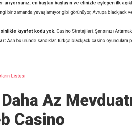
r arıyorsanız, en baştan başlayın ve elinizle eşleşen ilk açı
gi bir zamanda yavaşlamıyor gibi görünüyor, Avrupa blackjack ve
sinlikle kıyafet kodu yok.
Casino Stratejileri: Şansınızı Artırmak 
ar:
Ash bu üründe sandıklar, türkçe blackjack casino oyunculara p
ların Listesi
 Daha Az Mevduatı
b Casino