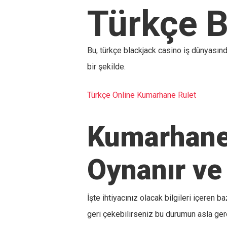
Türkçe B
Hit enter to search or ESC to close
Bu, türkçe blackjack casino iş dünyasında
bir şekilde.
Türkçe Online Kumarhane Rulet
Kumarhaned
Oynanır ve 
İşte ihtiyacınız olacak bilgileri içeren b
geri çekebilirseniz bu durumun asla ger