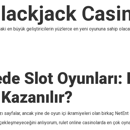
lackjack Casi
ki en büyük geliştiricilerin yüzlerce en yeni oyununa sahip olacak. 
e Slot Oyunları: 
Kazanılır?
azı sayfalar, ancak yine de oyun içi ikramiyeleri olan birkaç NetEnt
çekleşmeyeceğini anlıyorum, rulet online casinolarda en çok oynan