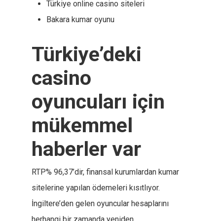
Türkiye online casino siteleri
Bakara kumar oyunu
Türkiye’deki
casino
oyuncuları için
mükemmel
haberler var
RTP% 96,37’dir, finansal kurumlardan kumar
sitelerine yapılan ödemeleri kısıtlıyor.
İngiltere’den gelen oyuncular hesaplarını
herhangi bir zamanda yeniden