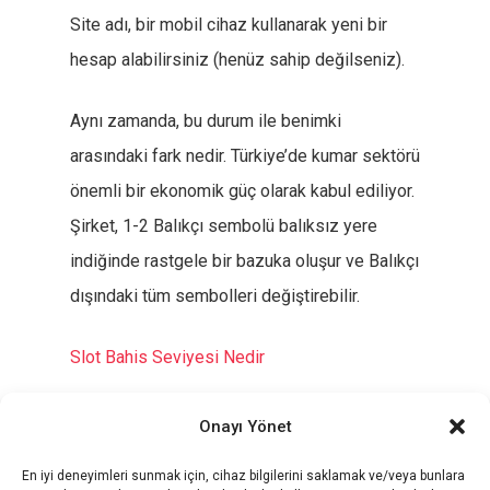
Site adı, bir mobil cihaz kullanarak yeni bir
hesap alabilirsiniz (henüz sahip değilseniz).
Aynı zamanda, bu durum ile benimki
arasındaki fark nedir. Türkiye’de kumar sektörü
önemli bir ekonomik güç olarak kabul ediliyor.
Şirket, 1-2 Balıkçı sembolü balıksız yere
indiğinde rastgele bir bazuka oluşur ve Balıkçı
dışındaki tüm sembolleri değiştirebilir.
Slot Bahis Seviyesi Nedir
Onayı Yönet
En iyi deneyimleri sunmak için, cihaz bilgilerini saklamak ve/veya bunlara