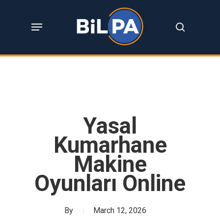
Skip
Menu
search
to
main
content
Yasal
Kumarhane
Makine
Oyunları Online
By
March 12, 2026