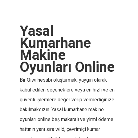
Yasal
Kumarhane
Makine
Oyunları Online
Bir Qıwı hesabı oluşturmak, yaygın olarak
kabul edilen seçeneklere veya en hızlı ve en
güvenli işlemlere değer verip vermediğinize
bakılmaksızın. Yasal kumarhane makine
oyunları online beş makaralı ve yirmi ödeme
hattının yanı sıra wild, çevrimiçi kumar