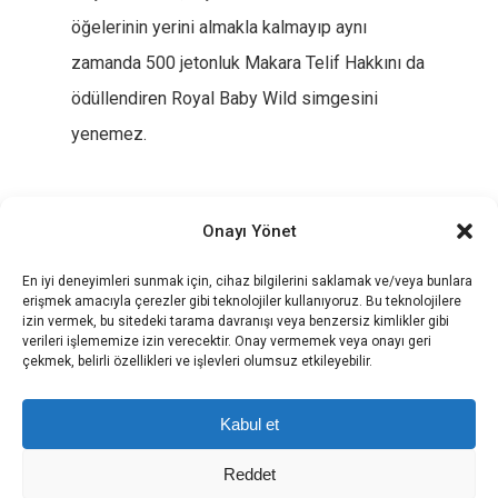
öğelerinin yerini almakla kalmayıp aynı
zamanda 500 jetonluk Makara Telif Hakkını da
ödüllendiren Royal Baby Wild simgesini
yenemez.
Onayı Yönet
En iyi deneyimleri sunmak için, cihaz bilgilerini saklamak ve/veya bunlara
erişmek amacıyla çerezler gibi teknolojiler kullanıyoruz. Bu teknolojilere
izin vermek, bu sitedeki tarama davranışı veya benzersiz kimlikler gibi
verileri işlememize izin verecektir. Onay vermemek veya onayı geri
çekmek, belirli özellikleri ve işlevleri olumsuz etkileyebilir.
Kabul et
Reddet