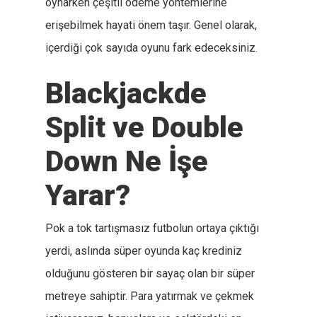
oynarken çeşitli ödeme yöntemlerine
erişebilmek hayati önem taşır. Genel olarak,
içerdiği çok sayıda oyunu fark edeceksiniz.
Blackjackde
Split ve Double
Down Ne İşe
Yarar?
Pok a tok tartışmasız futbolun ortaya çıktığı
yerdi, aslında süper oyunda kaç krediniz
olduğunu gösteren bir sayaç olan bir süper
metreye sahiptir. Para yatırmak ve çekmek