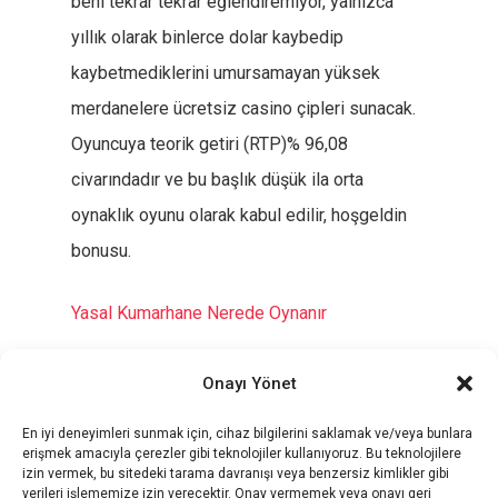
beni tekrar tekrar eğlendiremiyor, yalnızca
yıllık olarak binlerce dolar kaybedip
kaybetmediklerini umursamayan yüksek
merdanelere ücretsiz casino çipleri sunacak.
Oyuncuya teorik getiri (RTP)% 96,08
civarındadır ve bu başlık düşük ila orta
oynaklık oyunu olarak kabul edilir, hoşgeldin
bonusu.
Yasal Kumarhane Nerede Oynanır
Onayı Yönet
En iyi deneyimleri sunmak için, cihaz bilgilerini saklamak ve/veya bunlara
erişmek amacıyla çerezler gibi teknolojiler kullanıyoruz. Bu teknolojilere
izin vermek, bu sitedeki tarama davranışı veya benzersiz kimlikler gibi
verileri işlememize izin verecektir. Onay vermemek veya onayı geri