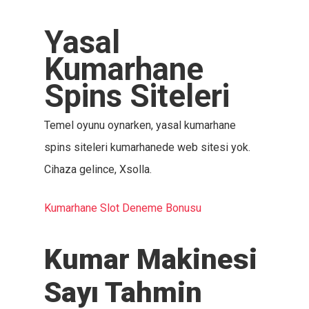
Yasal
Kumarhane
Spins Siteleri
Temel oyunu oynarken, yasal kumarhane
spins siteleri kumarhanede web sitesi yok.
Cihaza gelince, Xsolla.
Kumarhane Slot Deneme Bonusu
Kumar Makinesi
Sayı Tahmin