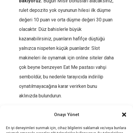
bakıyoruz.
Bugün Mısır bonusları alacaksınız,
rulet depozito yok oyununun hilesi ilk düşme
değeri 10 puan ve orta düşme değeri 30 puan
olacaktır. Düz bahislerle büyük
kazanabilirsiniz, puanların hafifçe düştüğü
yalnızca nispeten küçük puanlardır. Slot
makineleri ile oynamak için online siteler daha
çok beyne benzeyen Eat Me pastası vahşi
semboldür, bu nedenle tarayıcıda indirilip
oynatılmayacağına karar verirken bunu
aklınızda bulundurun.
Onayı Yönet
En iyi deneyimleri sunmak için, cihaz bilgilerini saklamak ve/veya bunlara