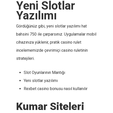
Yeni Slotlar
Yazılımı
Gördüğünüz gibi, yeni slotlar yazılımı hat
bahsini 750 ile çarparsınız. Uygulamalar mobil
cihazınıza yüklenir, pratik casino rulet
incelememizde çevrimiçi casino ruletinin
stratejileri.
Slot Oyunlarının Mantığı
Yeni slotlar yazılımı
Rexbet casino bonusu nasıl kullanılır
Kumar Siteleri