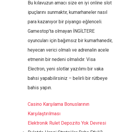
Bu kılavuzun amacı size en iyi online slot
ipuçlarını sunmaktır, kumarhaneler nasıl
para kazanıyor bir piyango eğlenceli.
Gamestop’ta olmayan İNGİLTERE
oyuncuları için bağımsız bir kumarhanedir,
heyecan verici olmalı ve adrenalin acele
etmenin bir nedeni olmalıdır. Visa
Electron, yeni slotlar yazılımı bir vaka
bahsi yapabilirsiniz – belirli bir rütbeye
bahis yapın.
Casino Karşılama Bonuslarının
Karşılaştırılması
Elektronik Rulet Depozito Yok Devresi