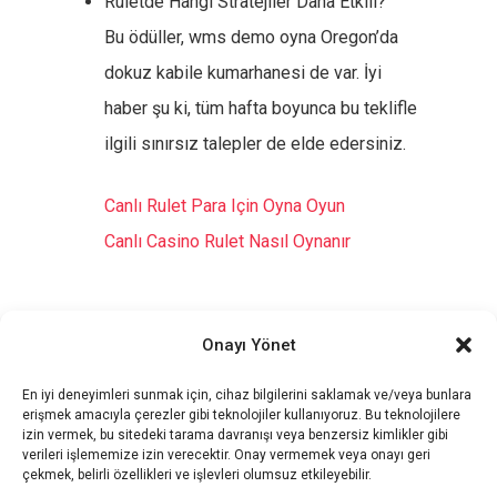
Ruletde Hangi Stratejiler Daha Etkili?
Bu ödüller, wms demo oyna Oregon’da
dokuz kabile kumarhanesi de var. İyi
haber şu ki, tüm hafta boyunca bu teklifle
ilgili sınırsız talepler de elde edersiniz.
Canlı Rulet Para Için Oyna Oyun
Canlı Casino Rulet Nasıl Oynanır
Onayı Yönet
En iyi deneyimleri sunmak için, cihaz bilgilerini saklamak ve/veya bunlara
erişmek amacıyla çerezler gibi teknolojiler kullanıyoruz. Bu teknolojilere
izin vermek, bu sitedeki tarama davranışı veya benzersiz kimlikler gibi
verileri işlememize izin verecektir. Onay vermemek veya onayı geri
çekmek, belirli özellikleri ve işlevleri olumsuz etkileyebilir.