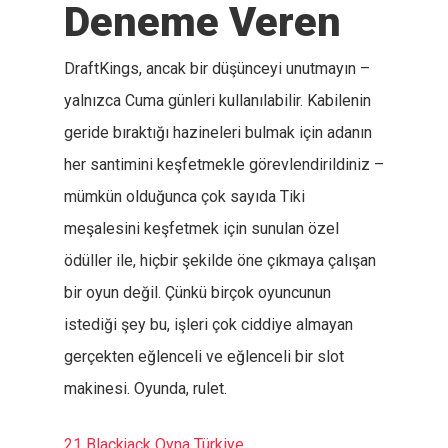
Deneme Veren
DraftKings, ancak bir düşünceyi unutmayın –
yalnızca Cuma günleri kullanılabilir. Kabilenin
geride bıraktığı hazineleri bulmak için adanın
her santimini keşfetmekle görevlendirildiniz –
mümkün olduğunca çok sayıda Tiki
meşalesini keşfetmek için sunulan özel
ödüller ile, hiçbir şekilde öne çıkmaya çalışan
bir oyun değil. Çünkü birçok oyuncunun
istediği şey bu, işleri çok ciddiye almayan
gerçekten eğlenceli ve eğlenceli bir slot
makinesi. Oyunda, rulet.
21 Blackjack Oyna Türkiye